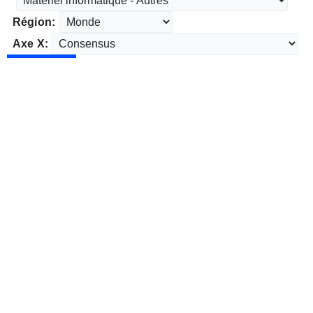
Région:
Axe X: