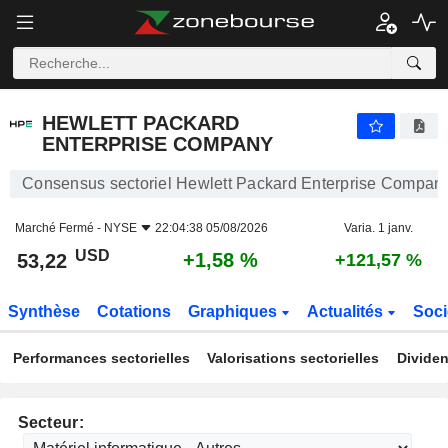
HEWLETT PACKARD ENTERPRISE COMPANY
53,22
$
+1,58 %
HEWLETT PACKARD
ENTERPRISE COMPANY
Consensus sectoriel Hewlett Packard Enterprise Compan
Marché Fermé -
NYSE
22:04:38 05/08/2026
Varia. 1 janv.
USD
+1,58 %
53,22
+121,57 %
Synthèse
Cotations
Graphiques
Actualités
Soci
Performances sectorielles
Valorisations sectorielles
Dividen
Secteur: