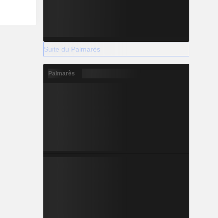
Suite du Palmarès
Palmarès