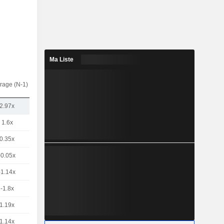
Ma Liste
rage (N-1)
2.97x
1.6x
0.35x
-0.05x
-1.14x
-1.8x
1.19x
1.14x