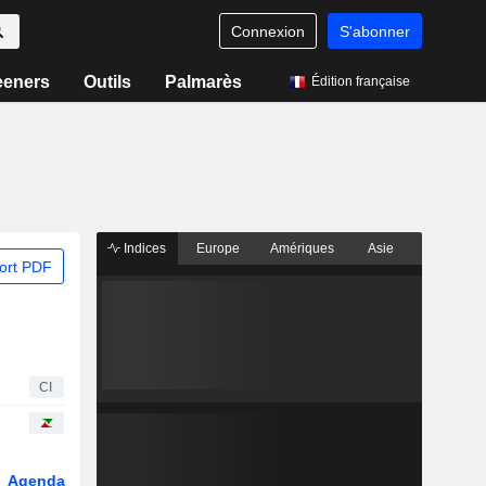
Connexion
S'abonner
eeners
Outils
Palmarès
Édition française
Indices
Europe
Amériques
Asie
ort PDF
CI
Agenda
Secteur
Dérivés
Fonds et ETFs