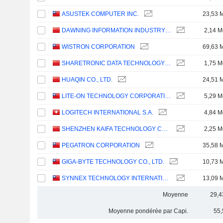
ASUSTEK COMPUTER INC.
23,53 
DAWNING INFORMATION INDUSTRY CO., LTD.
2,14 M
WISTRON CORPORATION
69,63 
SHARETRONIC DATA TECHNOLOGY CO., LTD.
1,75 M
HUAQIN CO., LTD.
24,51 
LITE-ON TECHNOLOGY CORPORATION
5,29 M
LOGITECH INTERNATIONAL S.A.
4,84 M
SHENZHEN KAIFA TECHNOLOGY CO., LTD.
2,25 M
PEGATRON CORPORATION
35,58 
GIGA-BYTE TECHNOLOGY CO., LTD.
10,73 
SYNNEX TECHNOLOGY INTERNATIONAL CORPORATION
13,09 
Moyenne
29,4
Moyenne pondérée par Capi.
55,