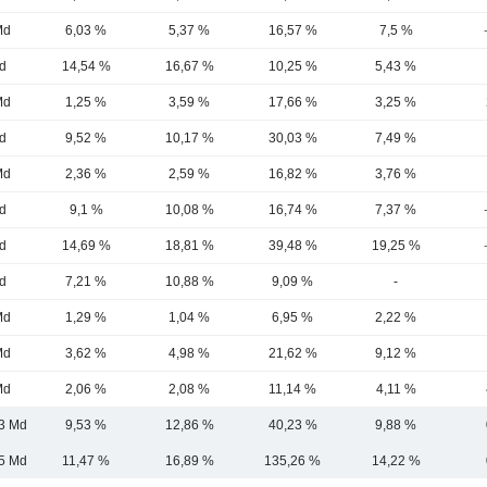
Md
6,03 %
5,37 %
16,57 %
7,5 %
d
14,54 %
16,67 %
10,25 %
5,43 %
Md
1,25 %
3,59 %
17,66 %
3,25 %
d
9,52 %
10,17 %
30,03 %
7,49 %
Md
2,36 %
2,59 %
16,82 %
3,76 %
d
9,1 %
10,08 %
16,74 %
7,37 %
d
14,69 %
18,81 %
39,48 %
19,25 %
d
7,21 %
10,88 %
9,09 %
-
Md
1,29 %
1,04 %
6,95 %
2,22 %
Md
3,62 %
4,98 %
21,62 %
9,12 %
Md
2,06 %
2,08 %
11,14 %
4,11 %
3 Md
9,53 %
12,86 %
40,23 %
9,88 %
5 Md
11,47 %
16,89 %
135,26 %
14,22 %