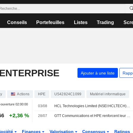
Conseils
Portefeuilles
Listes
Trading
Scr
ENTERPRISE
Ajouter à une liste
Rapp
ny
Actions
HPE
US42824C1099
Matériel informatique
-ouverture
02:00:00
03/08
HCL Technologies Limited (NSEI:HCLTECH) a finalisé l'acquisition de l'activité Telco Solutions de Hewlett Packard Enterprise Company (NYSE:HPE).
66
+2,36 %
28/07
GTT Communications et HPE renforcent leur partenariat
Société
Finances
Valorisation
Consensus
Ratings