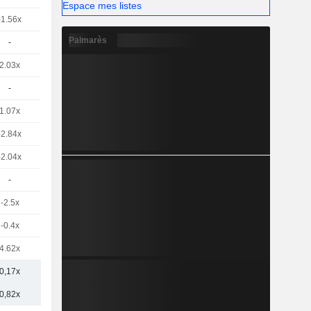
Espace mes listes
-1.56x
Palmarès
-
2.03x
-
1.07x
-2.84x
-2.04x
-
-2.5x
-0.4x
4.62x
0,17x
0,82x