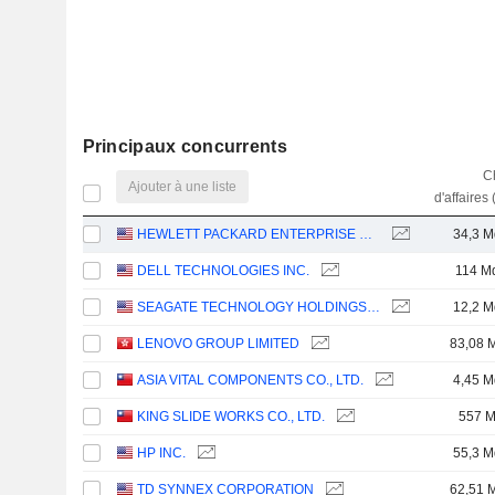
Principaux concurrents
Ch
Ajouter à une liste
d'affaires 
HEWLETT PACKARD ENTERPRISE COMPANY
34,3 M
DELL TECHNOLOGIES INC.
114 M
SEAGATE TECHNOLOGY HOLDINGS PLC
12,2 M
LENOVO GROUP LIMITED
83,08 
ASIA VITAL COMPONENTS CO., LTD.
4,45 M
KING SLIDE WORKS CO., LTD.
557 
HP INC.
55,3 M
TD SYNNEX CORPORATION
62,51 