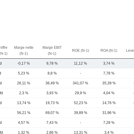
iffre
Marge nette
Marge EBIT
ROE (N-1)
ROA (N-1)
Leve
(N-1)
(N-1)
(N-1)
d
-0,17 %
9,78 %
11,12 %
3,74 %
d
5,23 %
8,8 %
-
7,78 %
d
26,11 %
36,49 %
341,07 %
35,39 %
Md
2,3 %
3,93 %
29,9 %
4,04 %
d
13,74 %
19,73 %
52,23 %
14,76 %
M
56,21 %
69,07 %
39,89 %
31,96 %
d
4,57 %
7,43 %
-
7,28 %
Md
1,32 %
2,86 %
13,31 %
3,4 %