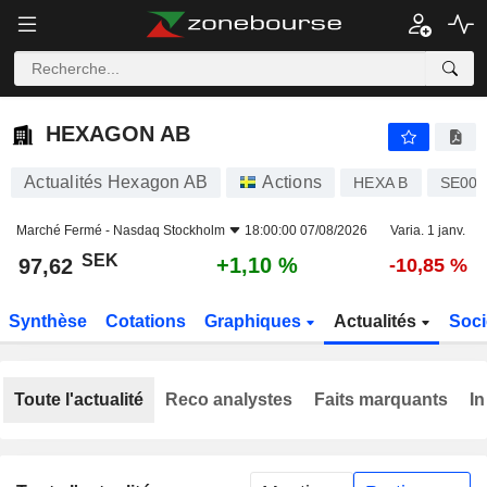
HEXAGON AB
97,62
kr
+1,10 %
HEXAGON AB
Actualités Hexagon AB
Actions
HEXA B
SE001
Marché Fermé -
Nasdaq Stockholm
18:00:00 07/08/2026
Varia. 1 janv.
SEK
+1,10 %
97,62
-10,85 %
Synthèse
Cotations
Graphiques
Actualités
Soci
Toute l'actualité
Reco analystes
Faits marquants
In