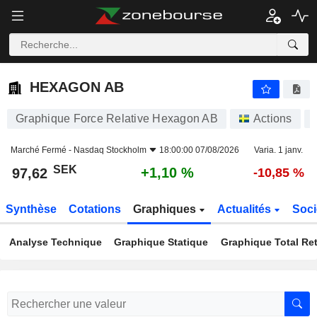
HEXAGON AB
97,62
kr
+1,10 %
HEXAGON AB
Graphique Force Relative Hexagon AB
Actions
Marché Fermé -
Nasdaq Stockholm
18:00:00 07/08/2026
Varia. 1 janv.
SEK
+1,10 %
97,62
-10,85 %
Synthèse
Cotations
Graphiques
Actualités
Soci
Analyse Technique
Graphique Statique
Graphique Total Re