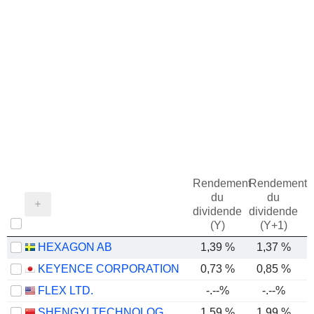
Rendement
Rendement
du
du
dividende
dividende
(Y)
(Y+1)
HEXAGON AB
1,39 %
1,37 %
KEYENCE CORPORATION
0,73 %
0,85 %
FLEX LTD.
-.--%
-.--%
SHENGYI TECHNOLOGY CO.,LTD.
1,59 %
1,99 %