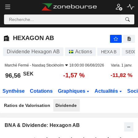
HEXAGON AB
96,56
kr
-1,57 %
HEXAGON AB
Dividende Hexagon AB
Actions
HEXA B
SE00
Marché Fermé -
Nasdaq Stockholm
18:00:00 06/08/2026
Varia. 1 janv.
SEK
-1,57 %
96,56
-11,82 %
Synthèse
Cotations
Graphiques
Actualités
Soci
Ratios de Valorisation
Dividende
BNA & Dividende: Hexagon AB