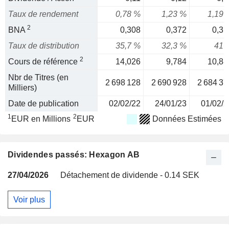
Taux de rendement
0,78 %
1,23 %
1,19 
2
BNA
0,308
0,372
0,31
Taux de distribution
35,7 %
32,3 %
41 
2
Cours de référence
14,026
9,784
10,88
Nbr de Titres (en
2 698 128
2 690 928
2 684 37
Milliers)
Date de publication
02/02/22
24/01/23
01/02/2
1
2
EUR en Millions
EUR
Données Estimées
Dividendes passés: Hexagon AB
27/04/2026
Détachement de dividende - 0.14 SEK
Voir plus