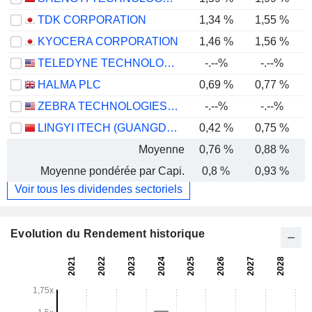
TDK CORPORATION
1,34 %
1,55 %
KYOCERA CORPORATION
1,46 %
1,56 %
TELEDYNE TECHNOLOGIES INCORPORATED
-.--%
-.--%
HALMA PLC
0,69 %
0,77 %
ZEBRA TECHNOLOGIES CORPORATION
-.--%
-.--%
LINGYI ITECH (GUANGDONG) COMPANY
0,42 %
0,75 %
Moyenne
0,76 %
0,88 %
Moyenne pondérée par Capi.
0,8 %
0,93 %
Voir tous les dividendes sectoriels
Evolution du Rendement historique