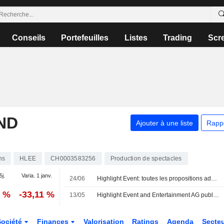
Conseils
Portefeuilles
Listes
Trading
Scr
ND
Ajouter à une liste
Rapp
ns
HLEE
CH0003583256
Production de spectacles
5j.
Varia. 1 janv.
24/06
Highlight Event: toutes les propositions adoptées en assemblée générale
1 %
-33,11 %
13/05
Highlight Event and Entertainment AG publie ses résultats pour l'exercice clos le 31 décembre 2025
Société
Finances
Valorisation
Ratings
Agenda
Secte