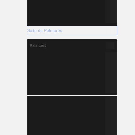
Suite du Palmarès
Palmarès