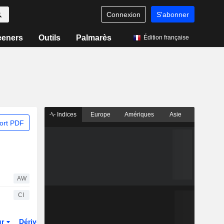
Connexion
S'abonner
eeners
Outils
Palmarès
Édition française
Indices
Europe
Amériques
Asie
ort PDF
AW
CI
ur
Dérivés