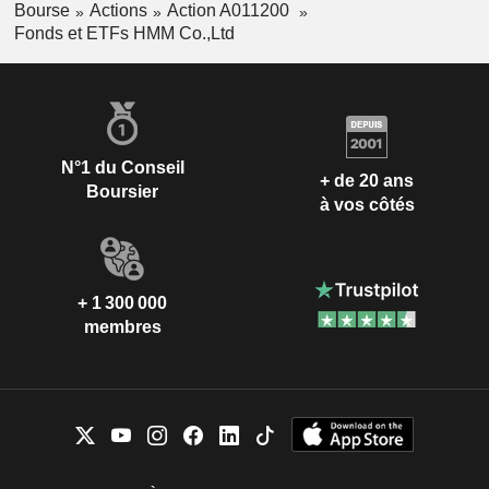
Bourse
Actions
Action A011200
Fonds et ETFs HMM Co.,Ltd
N°1 du Conseil
+ de 20 ans
Boursier
à vos côtés
+ 1 300 000
membres