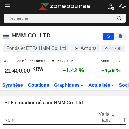
HMM CO.,LTD
21 400,00
₩
+1,42 %
HMM CO.,LTD
Fonds et ETFs HMM Co.,Ltd
Actions
A011200
Cours en clôture
Korea S.E.
06/08/2026
Varia. 1 janv.
KRW
+1,42 %
21 400,00
+4,39 %
Synthèse
Cotations
Graphiques
Actualités
Soci
ETFs positionnés sur HMM Co.,Ltd
Varia. 1
Nom
janv.
Po