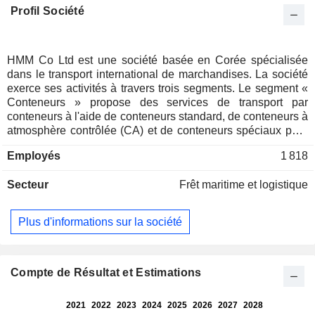
Profil Société
HMM Co Ltd est une société basée en Corée spécialisée
dans le transport international de marchandises. La société
exerce ses activités à travers trois segments. Le segment «
Conteneurs » propose des services de transport par
conteneurs à l'aide de conteneurs standard, de conteneurs à
atmosphère contrôlée (CA) et de conteneurs spéciaux pour
le transport de marchandises générales, de marchandises
Employés
1 818
réfrigérées, de marchandises congelées, de marchandises
hors gabarit, de marchandises dangereuses et de
Secteur
Frêt maritime et logistique
marchandises spéciales. Le segment « Vrac » assure le
transport de marchandises en vrac, notamment des produits
sidérurgiques, des produits du bois, des marchandises
Plus d'informations sur la société
générales, du minerai de fer et du charbon, à l’aide de
navires de ligne, de navires de tramp, de pétroliers, de
navires-citernes pour produits pétroliers, de méthaniers et de
navires de transport de marchandises lourdes. Le segment «
Compte de Résultat et Estimations
Autres activités » comprend l’exploitation de terminaux, la
location et d’autres activités connexes. En outre, la société
fournit des services de transport terrestre, de chargement, de