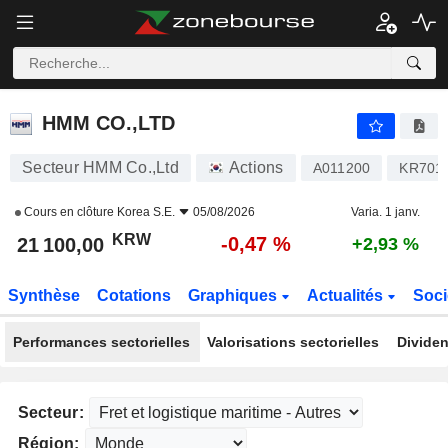
HMM CO.,LTD
21 100,00
₩
-0,47 %
HMM CO.,LTD
Secteur HMM Co.,Ltd
Actions
A011200
KR701
Cours en clôture
Korea S.E.
05/08/2026
Varia. 1 janv.
KRW
-0,47 %
21 100,00
+2,93 %
Synthèse
Cotations
Graphiques
Actualités
Soci
Performances sectorielles
Valorisations sectorielles
Dividen
Secteur:
Région: