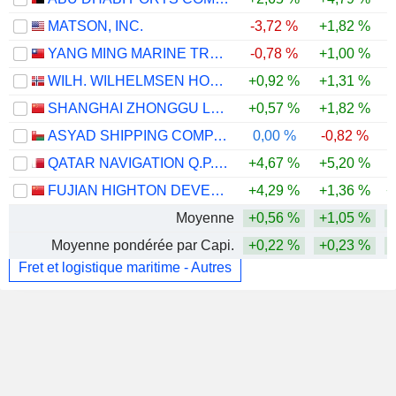
MATSON, INC.
-3,72 %
+1,82 %
YANG MING MARINE TRANSPORT CORPORATION
-0,78 %
+1,00 %
WILH. WILHELMSEN HOLDING ASA
+0,92 %
+1,31 %
SHANGHAI ZHONGGU LOGISTICS CO., LTD.
+0,57 %
+1,82 %
ASYAD SHIPPING COMPANY SAOG
0,00 %
-0,82 %
-
QATAR NAVIGATION Q.P.S.C.
+4,67 %
+5,20 %
FUJIAN HIGHTON DEVELOPMENT CO., LTD.
+4,29 %
+1,36 %
+
Moyenne
+0,56 %
+1,05 %
Moyenne pondérée par Capi.
+0,22 %
+0,23 %
Fret et logistique maritime - Autres