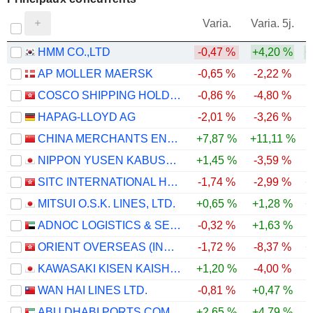
V
Varia.
Varia. 5j.
HMM CO.,LTD
-0,47 %
+4,20 %
+
AP MOLLER MAERSK
-0,65 %
-2,22 %
COSCO SHIPPING HOLDINGS CO., LTD.
-0,86 %
-4,80 %
HAPAG-LLOYD AG
-2,01 %
-3,26 %
CHINA MERCHANTS ENERGY SHIPPING CO., LTD.
+7,87 %
+11,11 %
NIPPON YUSEN KABUSHIKI KAISHA
+1,45 %
-3,59 %
SITC INTERNATIONAL HOLDINGS COMPANY LIMITED
-1,74 %
-2,99 %
+
MITSUI O.S.K. LINES, LTD.
+0,65 %
+1,28 %
+
ADNOC LOGISTICS & SERVICES PLC
-0,32 %
+1,63 %
ORIENT OVERSEAS (INTERNATIONAL) LIMITED
-1,72 %
-8,37 %
+
KAWASAKI KISEN KAISHA, LTD.
+1,20 %
-4,00 %
WAN HAI LINES LTD.
-0,81 %
+0,47 %
ABU DHABI PORTS COMPANY
+2,65 %
+4,79 %