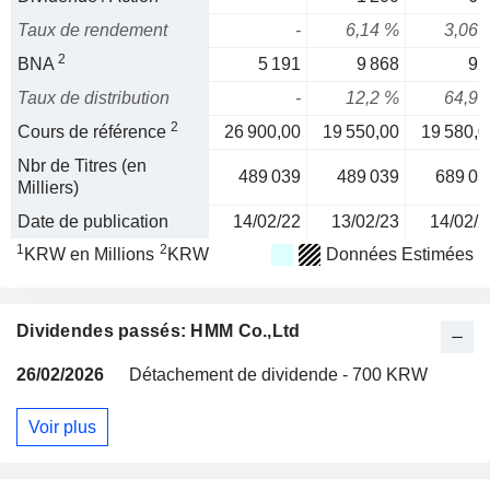
Taux de rendement
-
6,14 %
3,06 
2
BNA
5 191
9 868
92
Taux de distribution
-
12,2 %
64,9 
2
Cours de référence
26 900,00
19 550,00
19 580,0
Nbr de Titres (en
489 039
489 039
689 03
Milliers)
Date de publication
14/02/22
13/02/23
14/02/2
1
2
KRW en Millions
KRW
Données Estimées
Dividendes passés: HMM Co.,Ltd
26/02/2026
Détachement de dividende - 700 KRW
Voir plus