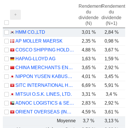
Rendement
Rendement
du
du
dividende
dividende
(N)
(N+1)
HMM CO.,LTD
3,01 %
2,84 %
AP MOLLER MAERSK
2,35 %
0,98 %
COSCO SHIPPING HOLDINGS CO., LTD.
4,88 %
3,67 %
HAPAG-LLOYD AG
1,63 %
1,59 %
2
CHINA MERCHANTS ENERGY SHIPPING CO., LTD.
3,65 %
2,92 %
NIPPON YUSEN KABUSHIKI KAISHA
4,01 %
3,45 %
SITC INTERNATIONAL HOLDINGS COMPANY LIMITED
6,69 %
5,91 %
MITSUI O.S.K. LINES, LTD.
3,31 %
3,4 %
ADNOC LOGISTICS & SERVICES PLC
2,83 %
2,92 %
ORIENT OVERSEAS (INTERNATIONAL) LIMITED
4,59 %
3,61 %
Moyenne
3,7 %
3,13 %