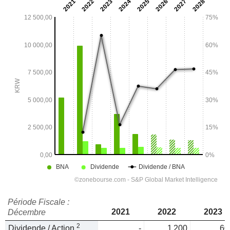
Période Fiscale :
2021
2022
2023
Décembre
2
Dividende / Action
-
1 200
60