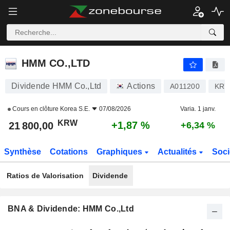
HMM CO.,LTD
21 800,00
₩
+1,87 %
HMM CO.,LTD
Dividende HMM Co.,Ltd
Actions
A011200
KR7
Cours en clôture
Korea S.E.
07/08/2026
Varia. 1 janv.
KRW
+1,87 %
21 800,00
+6,34 %
Synthèse
Cotations
Graphiques
Actualités
Soci
Ratios de Valorisation
Dividende
BNA & Dividende: HMM Co.,Ltd