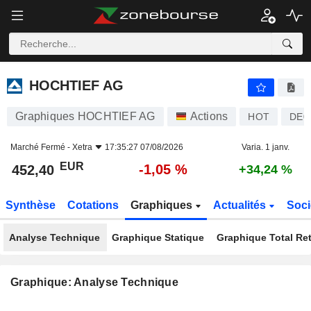
HOCHTIEF AG
452,40
€
-1,05 %
HOCHTIEF AG
Graphiques HOCHTIEF AG
Actions
HOT
DE0
Marché Fermé -
Xetra
17:35:27 07/08/2026
Varia. 1 janv.
EUR
-1,05 %
452,40
+34,24 %
Synthèse
Cotations
Graphiques
Actualités
Soci
Analyse Technique
Graphique Statique
Graphique Total Re
Graphique: Analyse Technique