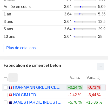
Année en cours
3,64
5,09
1 an
3,64
5,36
3 ans
3,64
13,5
5 ans
3,64
29,9
10 ans
3,64
38
Plus de cotations
Fabrication de ciment et béton
Varia.
Varia. 5j.
HOFFMANN GREEN CEMENT TECHNOLOGIES SA
+0,24 %
-0,73 %
-
HOLCIM LTD
-2,42 %
-3,44 %
JAMES HARDIE INDUSTRIES PLC
+5,78 %
+15,86 %