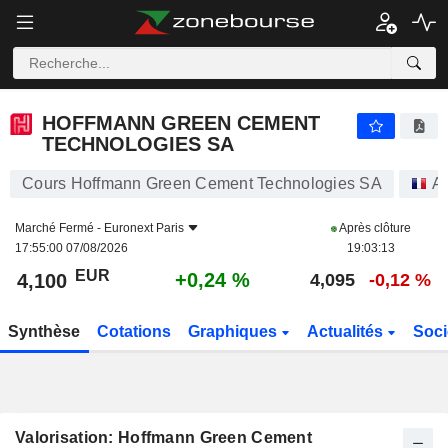
HOFFMANN GREEN CEMENT TECHNOLOGIES SA
4,100
€
+0,24 %
HOFFMANN GREEN CEMENT
TECHNOLOGIES SA
Cours Hoffmann Green Cement Technologies SA
Ac
Marché Fermé -
Euronext Paris
Après clôture
17:55:00 07/08/2026
19:03:13
EUR
+0,24 %
4,100
4,095
-0,12 %
Synthèse
Cotations
Graphiques
Actualités
Soci
Valorisation: Hoffmann Green Cement