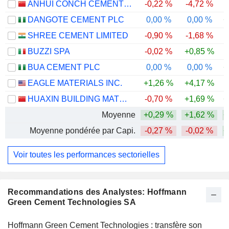
ANHUI CONCH CEMENT COMPANY LIMITED
-0,22 %
-4,72 %
-
DANGOTE CEMENT PLC
0,00 %
0,00 %
+
SHREE CEMENT LIMITED
-0,90 %
-1,68 %
-
BUZZI SPA
-0,02 %
+0,85 %
BUA CEMENT PLC
0,00 %
0,00 %
+
EAGLE MATERIALS INC.
+1,26 %
+4,17 %
HUAXIN BUILDING MATERIALS GROUP CO., LTD.
-0,70 %
+1,69 %
+
Moyenne
+0,29 %
+1,62 %
+
Moyenne pondérée par Capi.
-0,27 %
-0,02 %
+
Voir toutes les performances sectorielles
Recommandations des Analystes: Hoffmann
Green Cement Technologies SA
Hoffmann Green Cement Technologies : transfère son