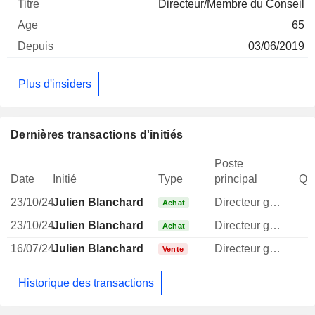
Directeur/Membre du Conseil
65
03/06/2019
Plus d'insiders
Dernières transactions d'initiés
Poste
Date
Initié
Type
principal
Qua
23/10/24
Julien Blanchard
Directeur general
Achat
23/10/24
Julien Blanchard
Directeur general
Achat
16/07/24
Julien Blanchard
Directeur general
Vente
Historique des transactions