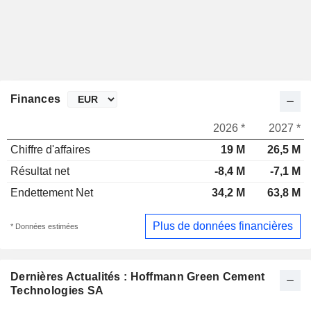
Finances
2026 *
2027 *
Chiffre d'affaires
19 M
26,5 M
Résultat net
-8,4 M
-7,1 M
Endettement Net
34,2 M
63,8 M
Plus de données financières
* Données estimées
Dernières Actualités : Hoffmann Green Cement
Technologies SA