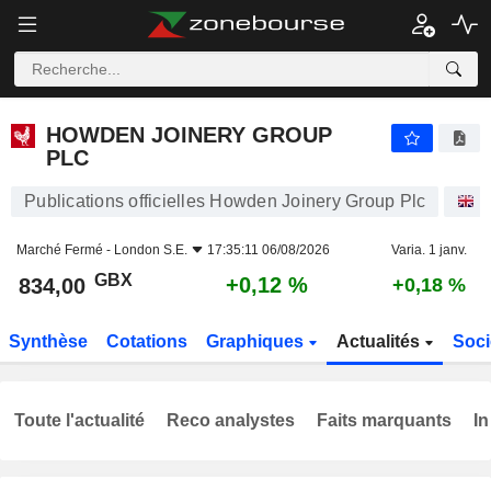
HOWDEN JOINERY GROUP PLC
834,00
p
+0,12 %
HOWDEN JOINERY GROUP
PLC
Publications officielles Howden Joinery Group Plc
A
Marché Fermé -
London S.E.
17:35:11 06/08/2026
Varia. 1 janv.
GBX
+0,12 %
834,00
+0,18 %
Synthèse
Cotations
Graphiques
Actualités
Soci
Toute l'actualité
Reco analystes
Faits marquants
In