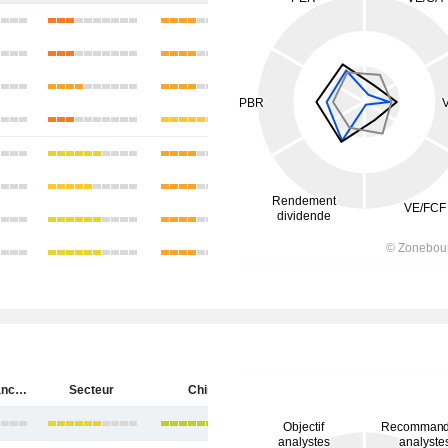
Huaneng Lancang River Hydropower Inc.
Secteur
Chine