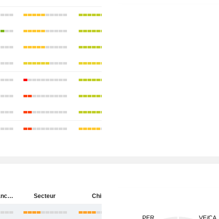
Huaneng Lancang River Hydropower Inc.
Secteur
Chine