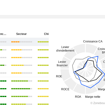
Huaneng Lancang River Hydropower Inc.
Secteur
Chine