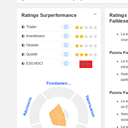
Ratings Surperformance
Ratings
Faibles
Trader
La s
Investisseur
cour
Globale
Points F
Qualité
La c
ESG MSCI
CCC
est 
Avan
part
Points F
La s
un E
Avec
soci
La s