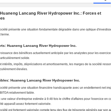
 Huaneng Lancang River Hydropower Inc.: Forces et
ses
ociété présente une situation fondamentale dégradée dans une optique d'investis
t terme.
orts: Huaneng Lancang River Hydropower Inc.
roissance des bénéfices actuellement anticipée par les analystes pour les exercice
particulièrement solide.
t intérêts, impôts, dépréciations et amortissements, les marges de la société ressor
iculièrement élevées.
aibles: Huaneng Lancang River Hydropower Inc.
ociété présente une situation financière handicapante avec un endettement net imp
BITDA relativement faible.
 une valeur d'entreprise estimée à 9.48 fois le chiffre d'affaires pour l'exercice en co
été apparaît assez fortement valorisée.
ociété est fortement valorisée compte tenu des flux de trésorerie générés par son act