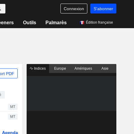
Connexion
S'abonner
eeners
Outils
Palmarès
Édition française
Indices
Europe
Amériques
Asie
ort PDF
é
MT
MT
Agenda
Secteur
Fonds et ETFs