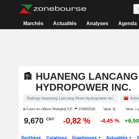
Marchés
Actualités
Analyses
Agenda
HUANENG LANCANG 
HYDROPOWER INC.
Ratings Huaneng Lancang River Hydropower Inc.
Acti
Cours en clôture
Shanghai S.E.
07/08/2026
Varia. 5j.
Varia. 1 
9,670
-0,82 %
CNY
-4,45 %
+6,5
Synthèse
Cotations
Graphiques
Actualités