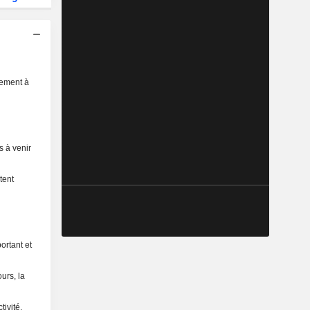
sement à
s à venir
tent
ortant et
urs, la
ivité.