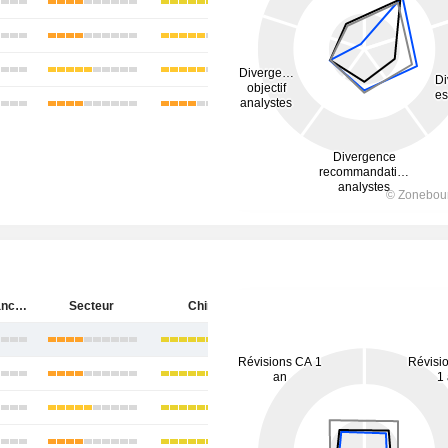
Huaneng Lancang River Hydropower Inc.
Secteur
Chine