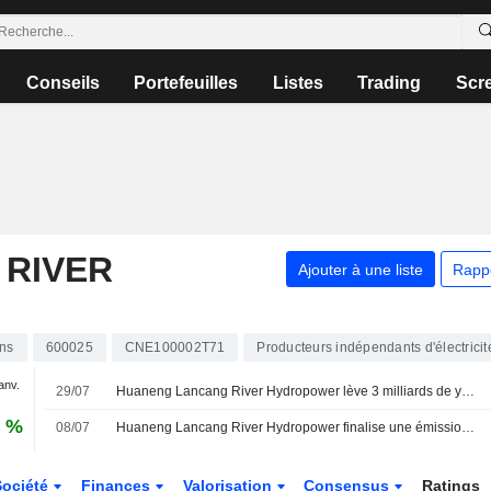
Conseils
Portefeuilles
Listes
Trading
Scr
RIVER
Ajouter à une liste
Rapp
ons
600025
CNE100002T71
Producteurs indépendants d'électricit
janv.
29/07
Huaneng Lancang River Hydropower lève 3 milliards de yuans via deux émissions obligataires
0 %
08/07
Huaneng Lancang River Hydropower finalise une émission d'obligations vertes de 400 millions de yuans
Société
Finances
Valorisation
Consensus
Ratings