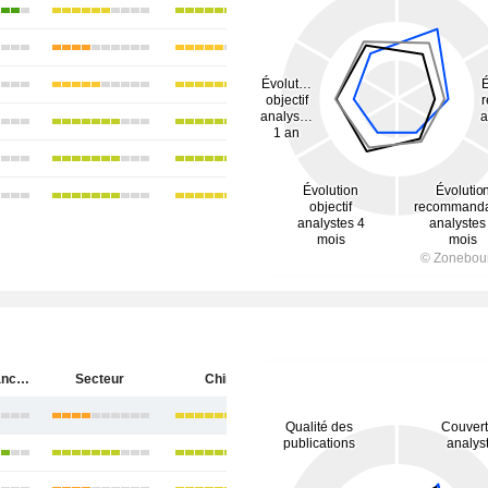
Huaneng Lancang River Hydropower Inc.
Secteur
Chine