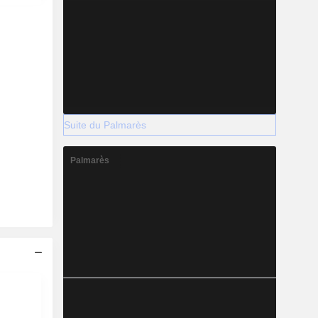
Suite du Palmarès
Palmarès