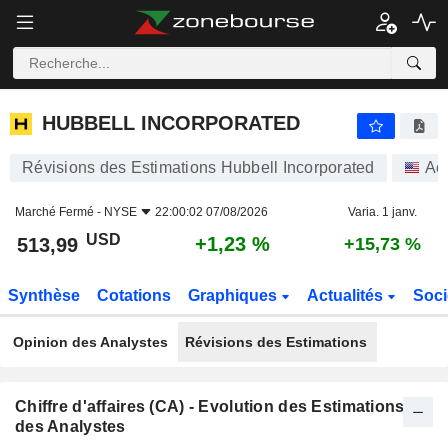
HUBBELL INCORPORATED
513,99
$
+1,23 %
HUBBELL INCORPORATED
Révisions des Estimations Hubbell Incorporated
Act
Marché Fermé -
NYSE
22:00:02 07/08/2026
Varia. 1 janv.
USD
+1,23 %
513,99
+15,73 %
Synthèse
Cotations
Graphiques
Actualités
Soci
Opinion des Analystes
Révisions des Estimations
Chiffre d'affaires (CA) - Evolution des Estimations
des Analystes