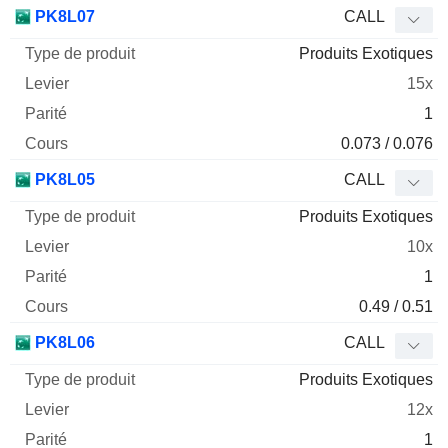
Type
PK8L07
CALL
de
Produits Exotiques
Mnemo
Type
produit
Levier
Parité
Cours
15x
1
0.073 / 0.076
PK8L05
CALL
Produits Exotiques
10x
1
0.49 / 0.51
PK8L06
CALL
Produits Exotiques
12x
1