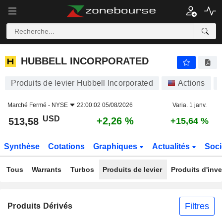
HUBBELL INCORPORATED
513,58
$
+2,26 %
HUBBELL INCORPORATED
Produits de levier Hubbell Incorporated
Actions
Marché Fermé -
NYSE
22:00:02 05/08/2026
Varia. 1 janv.
USD
+2,26 %
513,58
+15,64 %
Synthèse
Cotations
Graphiques
Actualités
Soci
Tous
Warrants
Turbos
Produits de levier
Produits d'inv
Filtres
Produits Dérivés