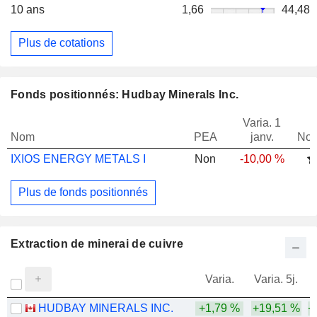
10 ans
1,66
44,48
Plus de cotations
Fonds positionnés: Hudbay Minerals Inc.
Varia. 1
Nom
PEA
janv.
Not
IXIOS ENERGY METALS I
Non
-10,00 %
Plus de fonds positionnés
Extraction de minerai de cuivre
Varia.
Varia. 5j.
HUDBAY MINERALS INC.
+1,79 %
+19,51 %
+