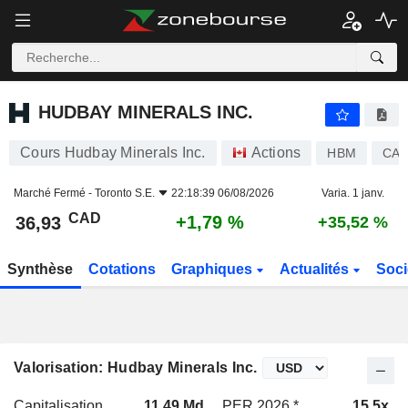
HUDBAY MINERALS INC.
36,93
$
+1,79 %
HUDBAY MINERALS INC.
Cours Hudbay Minerals Inc.
Actions
HBM
CA4
Marché Fermé -
Toronto S.E.
22:18:39 06/08/2026
Varia. 1 janv.
CAD
+1,79 %
36,93
+35,52 %
Synthèse
Cotations
Graphiques
Actualités
Soci
Valorisation: Hudbay Minerals Inc.
Capitalisation
11,49 Md
PER 2026 *
15,5x