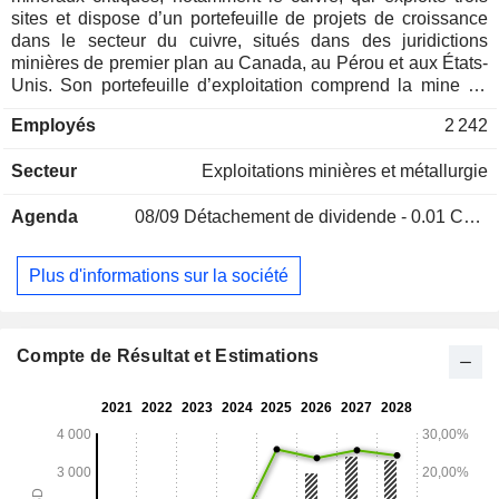
sites et dispose d’un portefeuille de projets de croissance
dans le secteur du cuivre, situés dans des juridictions
minières de premier plan au Canada, au Pérou et aux États-
Unis. Son portefeuille d’exploitation comprend la mine de
Constancia à Cusco (Pérou), les sites de Snow Lake au
Employés
2 242
Manitoba (Canada) et la mine de Copper Mountain en
Colombie-Britannique (Canada). Son portefeuille de projets
Secteur
Exploitations minières et métallurgie
de croissance comprend le projet Copper World en Arizona
(États-Unis), le projet Cactus en Arizona (États-Unis), le
Agenda
08/09
Détachement de dividende - 0.01 CAD
projet Mason au Nevada (États-Unis), le projet Llaguen à La
Libertad (Pérou) ainsi que plusieurs opportunités
d’extension et d’exploration à proximité de ses sites
Plus d'informations sur la société
d’exploitation existants. La mine de Copper Mountain, située
au sud de Princeton, en Colombie-Britannique, est une
exploitation à ciel ouvert classique, utilisant des camions et
des pelles mécaniques. La mine de Constancia se trouve
Compte de Résultat et Estimations
dans la province de Chumbivilcas, au sud du Pérou. Sa
production principale est le cuivre, complétée par la
production d’or et de sous-produits, tels que le zinc, l’argent
et le molybdène.