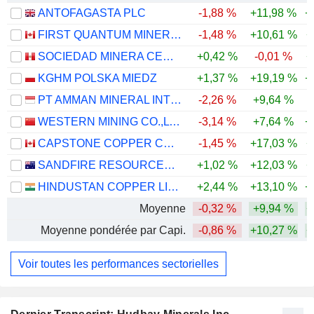
ANTOFAGASTA PLC
-1,88 %
+11,98 %
+
FIRST QUANTUM MINERALS LTD.
-1,48 %
+10,61 %
+
SOCIEDAD MINERA CERRO VERDE S.A.A.
+0,42 %
-0,01 %
+
KGHM POLSKA MIEDZ
+1,37 %
+19,19 %
+
PT AMMAN MINERAL INTERNASIONAL TBK
-2,26 %
+9,64 %
-
WESTERN MINING CO.,LTD.
-3,14 %
+7,64 %
+
CAPSTONE COPPER CORP.
-1,45 %
+17,03 %
+
SANDFIRE RESOURCES LIMITED
+1,02 %
+12,03 %
+
HINDUSTAN COPPER LIMITED
+2,44 %
+13,10 %
+
Moyenne
-0,32 %
+9,94 %
+
Moyenne pondérée par Capi.
-0,86 %
+10,27 %
+
Voir toutes les performances sectorielles