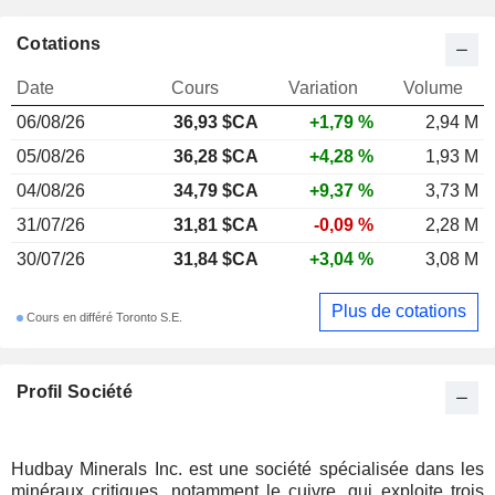
Cotations
Date
Cours
Variation
Volume
06/08/26
36,93 $CA
+1,79 %
2,94 M
05/08/26
36,28 $CA
+4,28 %
1,93 M
04/08/26
34,79 $CA
+9,37 %
3,73 M
31/07/26
31,81 $CA
-0,09 %
2,28 M
30/07/26
31,84 $CA
+3,04 %
3,08 M
Plus de cotations
Cours en différé Toronto S.E.
Profil Société
Hudbay Minerals Inc. est une société spécialisée dans les
minéraux critiques, notamment le cuivre, qui exploite trois