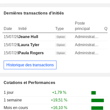
Dernières transactions d'initiés
Poste
Date
Initié
Type
principal
Qua
15/07/26
Jeane Hull
Administrateur
Option
15/07/26
Laura Tyler
Administrateur
Option
15/07/26
Paula Rogers
Administrateur
Option
Historique des transactions
Cotations et Performances
1 jour
+1,79 %
1 semaine
+19,51 %
Mois en cours
+16,10 %