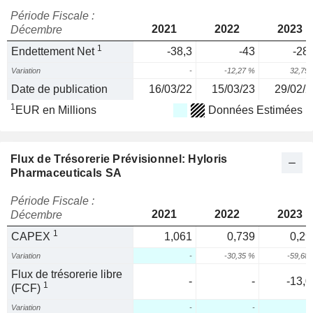
Période Fiscale :
2021
2022
2023
Décembre
1
Endettement Net
-38,3
-43
-28,
Variation
-
-12,27 %
32,79
Date de publication
16/03/22
15/03/23
29/02/2
1
EUR en Millions
Données Estimées
Flux de Trésorerie Prévisionnel: Hyloris
Pharmaceuticals SA
Période Fiscale :
2021
2022
2023
Décembre
1
CAPEX
1,061
0,739
0,29
Variation
-
-30,35 %
-59,68
Flux de trésorerie libre
-
-
-13,0
1
(FCF)
Variation
-
-