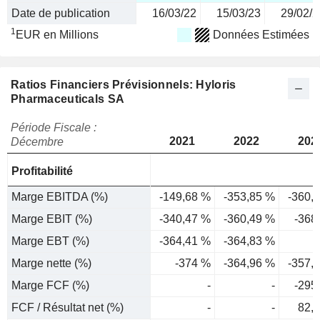
Date de publication
16/03/22
15/03/23
29/02/2
1
EUR en Millions
Données Estimées
Ratios Financiers Prévisionnels: Hyloris
Pharmaceuticals SA
Période Fiscale :
2021
2022
202
Décembre
Profitabilité
Marge EBITDA (%)
-149,68 %
-353,85 %
-360,
Marge EBIT (%)
-340,47 %
-360,49 %
-368
Marge EBT (%)
-364,41 %
-364,83 %
Marge nette (%)
-374 %
-364,96 %
-357,
Marge FCF (%)
-
-
-295
FCF / Résultat net (%)
-
-
82,