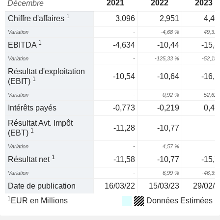
2021
2022
2023
Décembre
1
Chiffre d'affaires
3,096
2,951
4,40
Variation
-
-4,68 %
49,31
1
EBITDA
-4,634
-10,44
-15,8
Variation
-
-125,33 %
-52,15
Résultat d'exploitation
-10,54
-10,64
-16,2
1
(EBIT)
Variation
-
-0,92 %
-52,62
Intérêts payés
-0,773
-0,219
0,47
Résultat Avt. Impôt
-11,28
-10,77
1
(EBT)
Variation
-
4,57 %
1
Résultat net
-11,58
-10,77
-15,7
Variation
-
6,99 %
-46,35
Date de publication
16/03/22
15/03/23
29/02/2
1
EUR en Millions
Données Estimées