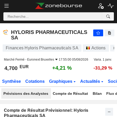
HYLORIS PHARMACEUTICALS SA
4,700
€
+4,21 %
HYLORIS PHARMACEUTICALS
SA
Finances Hyloris Pharmaceuticals SA
Actions
H
Marché Fermé -
Euronext Bruxelles
17:55:00 05/08/2026
Varia. 1 janv.
EUR
+4,21 %
4,700
-31,29 %
Synthèse
Cotations
Graphiques
Actualités
Soci
Prévisions des Analystes
Compte de Résultat
Bilan
Flux d
Compte de Résultat Prévisionnel: Hyloris
Pharmaceuticals SA