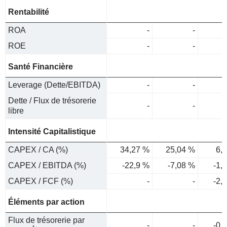
Rentabilité
ROA
-
-
ROE
-
-
Santé Financière
Leverage (Dette/EBITDA)
-
-
Dette / Flux de trésorerie
-
-
libre
Intensité Capitalistique
CAPEX / CA (%)
34,27 %
25,04 %
6,
CAPEX / EBITDA (%)
-22,9 %
-7,08 %
-1,
CAPEX / FCF (%)
-
-
-2,
Éléments par action
Flux de trésorerie par
-
-
-0,