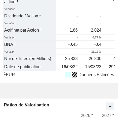
1
action
Variation
-
-
1
Dividende / Action
-
-
Variation
-
-
1
Actif net par Action
1,86
2,024
Variation
-
8,79 %
1
BNA
-0,45
-0,4
-
Variation
-
11,11 %
-3
Nbr de Titres (en Milliers)
25 833
26 800
28
Date de publication
16/03/22
15/03/23
29/0
1
EUR
Données Estimées
Ratios de Valorisation
2026 *
2027 *