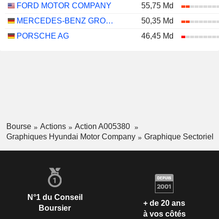
FORD MOTOR COMPANY
55,75 Md
MERCEDES-BENZ GROUP AG
50,35 Md
PORSCHE AG
46,45 Md
Bourse
Actions
Action A005380
Graphiques Hyundai Motor Company
Graphique Sectoriel
N°1 du Conseil
+ de 20 ans
Boursier
à vos côtés