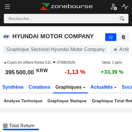
HYUNDAI MOTOR COMPANY
395 500,00
₩
-1,13 %
HYUNDAI MOTOR COMPANY
Graphique Sectoriel Hyundai Motor Company
Actio
Cours en clôture
Korea S.E.
07/08/2026
Varia. 1 janv.
KRW
-1,13 %
395 500,00
+33,39 %
Synthèse
Cotations
Graphiques
Actualités
Soci
Analyse Technique
Graphique Statique
Graphique Total Re
Total Return