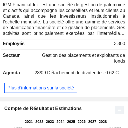
IGM Financial Inc. est une société de gestion de patrimoine
et d'actifs qui accompagne les conseillers et leurs clients au
Canada, ainsi que les investisseurs institutionnels à
l'échelle mondiale. La société offre une gamme de services
de planification financière et de gestion de placements. Ses
activités sont principalement exercées par l'intermédiaire
d'IG Wealth Management et de Mackenzie Investments. Ses
Employés
3 300
secteurs d'activité comprennent la gestion de patrimoine, la
gestion d'actifs, ainsi que les activités d'entreprise et autres.
Secteur
Gestion des placements et exploitants de
Le secteur Gestion de patrimoine se concentre
fonds
principalement sur la prestation de services de planification
financière et de services connexes aux ménages
Agenda
28/09
Détachement de dividende - 0.62 CAD
particuliers. Ce secteur comprend les activités d’IG Wealth
Management qui desservent les ménages canadiens par
l’intermédiaire de son courtier en valeurs mobilières, de son
Plus d'informations sur la société
courtier en fonds communs de placement et d’autres filiales
autorisées à distribuer des produits et services financiers. Le
secteur Gestion d’actifs se concentre principalement sur la
prestation de services de gestion de placements. Les
Compte de Résultat et Estimations
secteurs Entreprises et Autres représentent principalement
les participations dans Lifeco et Portage Ventures LPs.