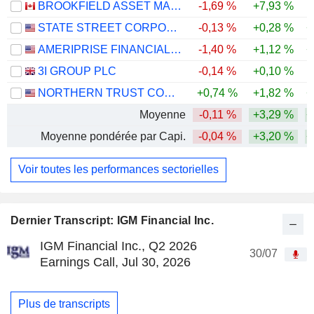
BROOKFIELD ASSET MANAGEMENT LTD.
-1,69 %
+7,93 %
-
STATE STREET CORPORATION
-0,13 %
+0,28 %
+
AMERIPRISE FINANCIAL, INC.
-1,40 %
+1,12 %
+
3I GROUP PLC
-0,14 %
+0,10 %
-
NORTHERN TRUST CORPORATION
+0,74 %
+1,82 %
+
Moyenne
-0,11 %
+3,29 %
+
Moyenne pondérée par Capi.
-0,04 %
+3,20 %
+
Voir toutes les performances sectorielles
Dernier Transcript: IGM Financial Inc.
IGM Financial Inc., Q2 2026
30/07
Earnings Call, Jul 30, 2026
Plus de transcripts