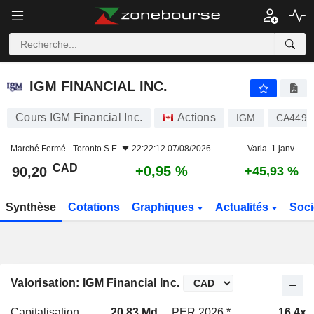
IGM FINANCIAL INC.
90,20
$
+0,95 %
IGM FINANCIAL INC.
Cours IGM Financial Inc.
Actions
IGM
CA4495
Marché Fermé -
Toronto S.E.
22:22:12 07/08/2026
Varia. 1 janv.
CAD
+0,95 %
90,20
+45,93 %
Synthèse
Cotations
Graphiques
Actualités
Soci
Valorisation: IGM Financial Inc.
Capitalisation
20,83 Md
PER 2026 *
16,4x