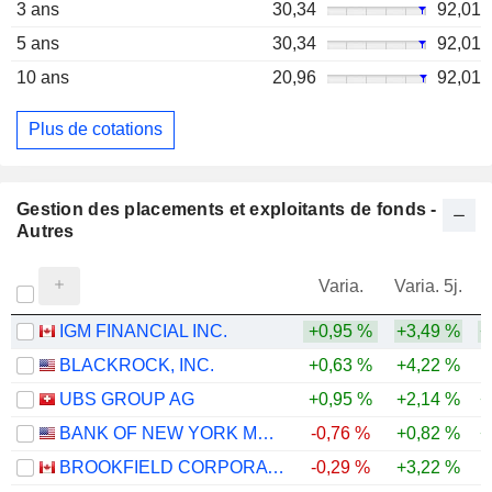
3 ans
30,34
92,01
5 ans
30,34
92,01
10 ans
20,96
92,01
Plus de cotations
Gestion des placements et exploitants de fonds -
Autres
Varia.
Varia. 5j.
IGM FINANCIAL INC.
+0,95 %
+3,49 %
+
BLACKROCK, INC.
+0,63 %
+4,22 %
UBS GROUP AG
+0,95 %
+2,14 %
+
BANK OF NEW YORK MELLON CORPORATION (THE)
-0,76 %
+0,82 %
+
BROOKFIELD CORPORATION
-0,29 %
+3,22 %