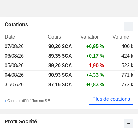
Cotations
Date
Cours
Variation
Volume
07/08/26
90,20 $CA
+0,95 %
400 k
06/08/26
89,35 $CA
+0,17 %
424 k
05/08/26
89,20 $CA
-1,90 %
522 k
04/08/26
90,93 $CA
+4,33 %
771 k
31/07/26
87,16 $CA
+0,83 %
772 k
Plus de cotations
Cours en différé Toronto S.E.
Profil Société