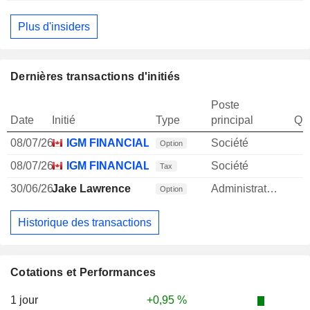
Plus d'insiders
Dernières transactions d'initiés
Poste
Date
Initié
Type
principal
Qua
08/07/26
IGM FINANCIAL, INC.
Société
Option
08/07/26
IGM FINANCIAL, INC.
Société
Tax
30/06/26
Jake Lawrence
Administrateur
Option
Historique des transactions
Cotations et Performances
1 jour
+0,95 %