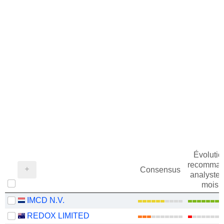
Évolutio
recomman
Consensus
analystes
mois
IMCD N.V.
REDOX LIMITED