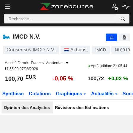
IMCD N.V.
100,70
€
-0,05 %
IMCD N.V.
Consensus IMCD N.V.
Actions
IMCD
NL00108
Marché Fermé -
Euronext Amsterdam
Après clôture
21:05:44
17:55:00 07/08/2026
EUR
-0,05 %
100,70
100,72
+0,02 %
Synthèse
Cotations
Graphiques
Actualités
Soci
Opinion des Analystes
Révisions des Estimations