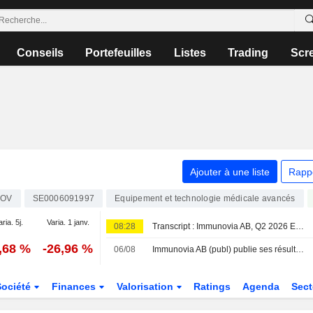
Conseils
Portefeuilles
Listes
Trading
Scr
Ajouter à une liste
Rapp
NOV
SE0006091997
Equipement et technologie médicale avancés
aria. 5j.
Varia. 1 janv.
08:28
Transcript : Immunovia AB, Q2 2026 Earnings Call, Aug 06, 2026
,68 %
-26,96 %
06/08
Immunovia AB (publ) publie ses résultats pour le deuxième trimestre et le premier semestre clos le 30 juin 2026
Société
Finances
Valorisation
Ratings
Agenda
Sec