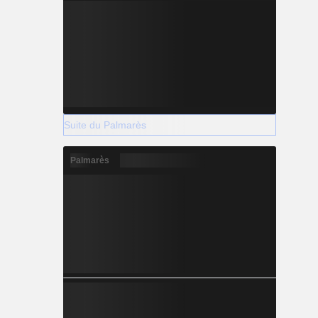
Suite du Palmarès
Palmarès