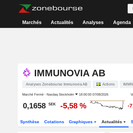
Marchés
Actualités
Analyses
Agenda
IMMUNOVIA AB
Analyses Zonebourse Immunovia AB
Actions
IMM
Marché Fermé -
Nasdaq Stockholm
18:00:00 07/08/2026
V
0,1658
-5,58 %
SEK
-7
Synthèse
Cotations
Graphiques
Actualités