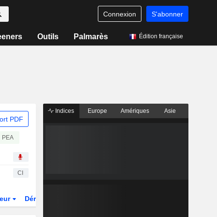
Connexion
S'abonner
eeners
Outils
Palmarès
Édition française
Indices
Europe
Amériques
Asie
ort PDF
PEA
CI
teur
Dérivés