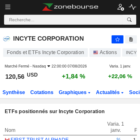
INCYTE CORPORATION
120,56
$
+1,84 %
INCYTE CORPORATION
Fonds et ETFs Incyte Corporation
Actions
INCY
Marché Fermé -
Nasdaq
22:00:00 07/08/2026
Varia. 1 janv.
USD
+1,84 %
120,56
+22,06 %
Synthèse
Cotations
Graphiques
Actualités
Soci
ETFs positionnés sur Incyte Corporation
Varia. 1
Nom
janv.
Po
FIRST TRUST ALPHADEX U.S. HEALTH CARE SECTOR INDEX ETF - CAD HEDGED
-.--%