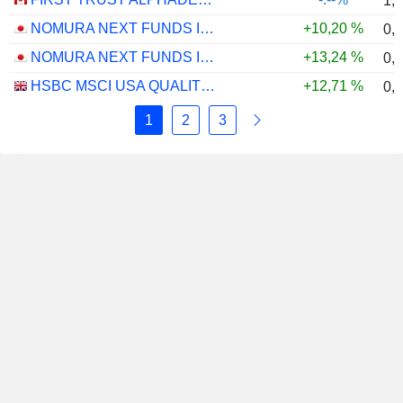
1,
NOMURA NEXT FUNDS INTERNATIONAL EQUITY MSCI-KOKUSAI (YEN-HEDGED) ETF - JPY
+10,20 %
0,
NOMURA NEXT FUNDS INTERNATIONAL EQUITY MSCI-KOKUSAI (UNHEDGED) ETF - JPY
+13,24 %
0,
HSBC MSCI USA QUALITY UCITS ETF - USD
+12,71 %
0,
1
2
3