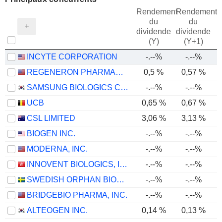
Rendement
Rendement
du
du
dividende
dividende
(Y)
(Y+1)
INCYTE CORPORATION
-.--%
-.--%
REGENERON PHARMACEUTICALS, INC.
0,5 %
0,57 %
SAMSUNG BIOLOGICS CO.,LTD.
-.--%
-.--%
UCB
0,65 %
0,67 %
CSL LIMITED
3,06 %
3,13 %
BIOGEN INC.
-.--%
-.--%
MODERNA, INC.
-.--%
-.--%
INNOVENT BIOLOGICS, INC.
-.--%
-.--%
SWEDISH ORPHAN BIOVITRUM AB
-.--%
-.--%
BRIDGEBIO PHARMA, INC.
-.--%
-.--%
ALTEOGEN INC.
0,14 %
0,13 %