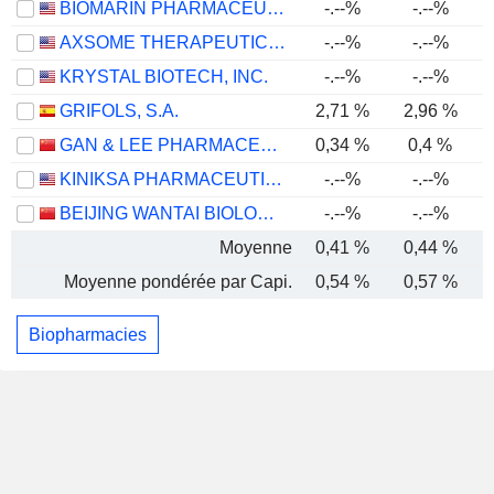
BIOMARIN PHARMACEUTICAL INC.
-.--%
-.--%
AXSOME THERAPEUTICS, INC.
-.--%
-.--%
KRYSTAL BIOTECH, INC.
-.--%
-.--%
GRIFOLS, S.A.
2,71 %
2,96 %
GAN & LEE PHARMACEUTICALS.
0,34 %
0,4 %
KINIKSA PHARMACEUTICALS INTERNATIONAL, PLC
-.--%
-.--%
BEIJING WANTAI BIOLOGICAL PHARMACY ENTERPRISE CO., LTD.
-.--%
-.--%
-
Moyenne
0,41 %
0,44 %
Moyenne pondérée par Capi.
0,54 %
0,57 %
Biopharmacies