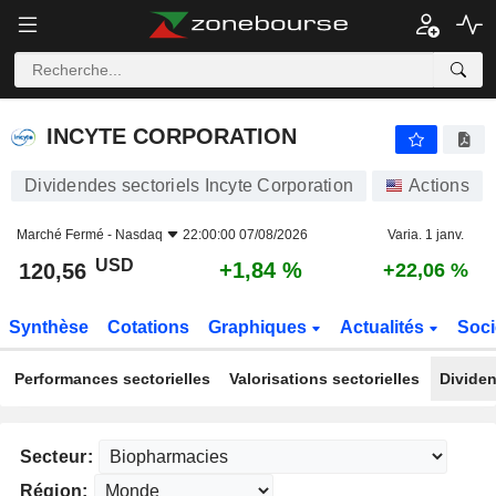
INCYTE CORPORATION
120,56
$
+1,84 %
INCYTE CORPORATION
Dividendes sectoriels Incyte Corporation
Actions
Marché Fermé -
Nasdaq
22:00:00 07/08/2026
Varia. 1 janv.
USD
+1,84 %
120,56
+22,06 %
Synthèse
Cotations
Graphiques
Actualités
Soci
Performances sectorielles
Valorisations sectorielles
Dividen
Secteur:
Région: