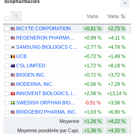
Biopharmacies
Varia.
Varia. 5j.
INCYTE CORPORATION
+0,91 %
+2,75 %
+
REGENERON PHARMACEUTICALS, INC.
+0,99 %
+4,11 %
+
SAMSUNG BIOLOGICS CO.,LTD.
+2,77 %
+4,78 %
UCB
+0,72 %
+1,49 %
+
CSL LIMITED
+1,72 %
+8,18 %
-
BIOGEN INC.
+0,72 %
+3,72 %
+
MODERNA, INC.
+0,56 %
+7,29 %
+
INNOVENT BIOLOGICS, INC.
+2,58 %
+13,14 %
SWEDISH ORPHAN BIOVITRUM AB
-0,51 %
+3,58 %
+
BRIDGEBIO PHARMA, INC.
+1,03 %
+6,90 %
+
Moyenne
+1,26 %
+4,22 %
+
Moyenne pondérée par Capi.
+1,36 %
+4,35 %
+