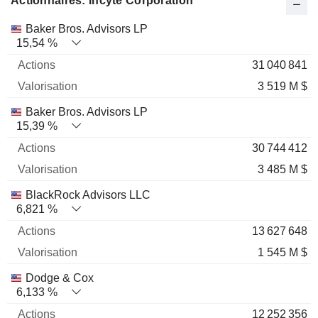
Actionnaires: Incyte Corporation
Nom
Actions
%
Valorisation
Baker Bros. Advisors LP
15,54 %
31 040 841
3 519 M $
Baker Bros. Advisors LP
15,39 %
30 744 412
3 485 M $
BlackRock Advisors LLC
6,821 %
13 627 648
1 545 M $
Dodge & Cox
6,133 %
12 252 356