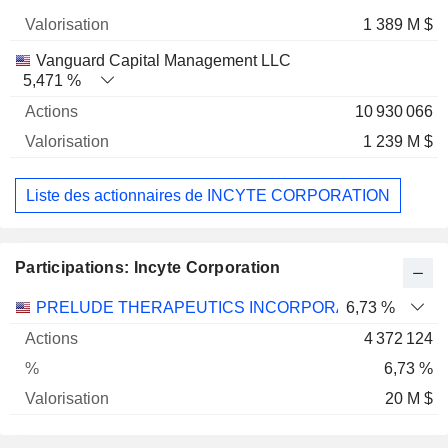
1 389 M $
Vanguard Capital Management LLC
5,471 %
10 930 066
1 239 M $
Liste des actionnaires de INCYTE CORPORATION
Participations: Incyte Corporation
Nom
Actions
%
Valorisation
PRELUDE THERAPEUTICS INCORPORATED
6,73 %
4 372 124
6,73 %
20 M $