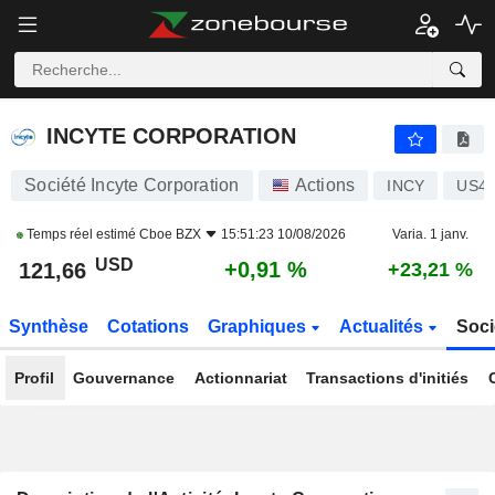
INCYTE CORPORATION
121,66
$
+0,91 %
INCYTE CORPORATION
Société Incyte Corporation
Actions
INCY
US45
Temps réel estimé
Cboe BZX
15:51:23 10/08/2026
Varia. 1 janv.
USD
+0,91 %
121,66
+23,21 %
Synthèse
Cotations
Graphiques
Actualités
Soci
Profil
Gouvernance
Actionnariat
Transactions d'initiés