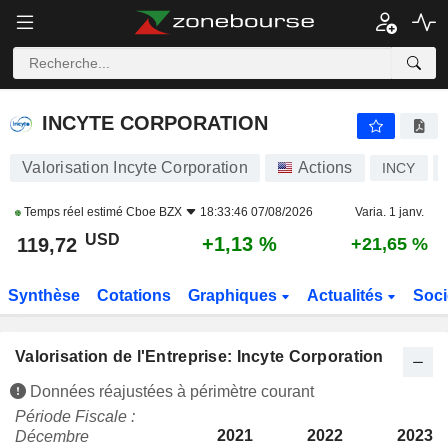
INCYTE CORPORATION
119,72
$
+1,13 %
INCYTE CORPORATION
Valorisation Incyte Corporation
Actions
INCY
Temps réel estimé
Cboe BZX
18:33:46 07/08/2026
Varia. 1 janv.
USD
+1,13 %
119,72
+21,65 %
Synthèse
Cotations
Graphiques
Actualités
Soci
Valorisation de l'Entreprise: Incyte Corporation
Données réajustées à périmètre courant
Période Fiscale :
2021
2022
2023
Décembre