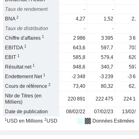
Taux de rendement
-
-
2
BNA
4,27
1,52
2,6
Taux de distribution
-
-
1
Chiffre d'affaires
2 986
3 395
3 69
1
EBITDA
643,6
597,7
703,
1
EBIT
585,8
579,4
620,
1
Résultat net
948,6
340,7
597,
1
Endettement Net
-2 348
-3 239
-3 65
2
Cours de référence
73,40
80,32
62,7
Nbr de Titres (en
220 891
222 475
224 10
Milliers)
Date de publication
08/02/22
07/02/23
13/02/2
1
2
USD en Millions
USD
Données Estimées