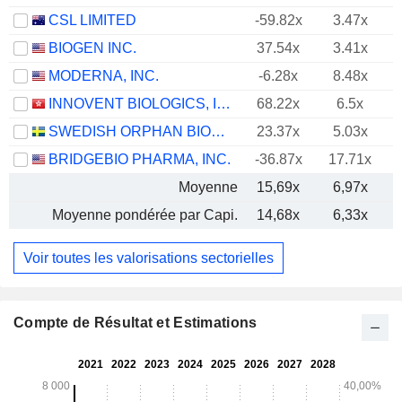
CSL LIMITED
-59.82x
3.47x
BIOGEN INC.
37.54x
3.41x
MODERNA, INC.
-6.28x
8.48x
INNOVENT BIOLOGICS, INC.
68.22x
6.5x
SWEDISH ORPHAN BIOVITRUM AB
23.37x
5.03x
BRIDGEBIO PHARMA, INC.
-36.87x
17.71x
Moyenne
15,69x
6,97x
Moyenne pondérée par Capi.
14,68x
6,33x
Voir toutes les valorisations sectorielles
Compte de Résultat et Estimations