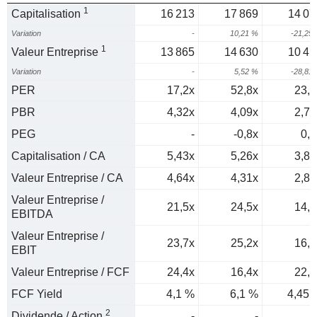
1
Capitalisation
16 213
17 869
14 07
Variation
-
10,21 %
-21,25
1
Valeur Entreprise
13 865
14 630
10 41
Variation
-
5,52 %
-28,81
PER
17,2x
52,8x
23,7
PBR
4,32x
4,09x
2,71
PEG
-
-0,8x
0,3
Capitalisation / CA
5,43x
5,26x
3,81
Valeur Entreprise / CA
4,64x
4,31x
2,82
Valeur Entreprise /
21,5x
24,5x
14,8
EBITDA
Valeur Entreprise /
23,7x
25,2x
16,8
EBIT
Valeur Entreprise / FCF
24,4x
16,4x
22,4
FCF Yield
4,1 %
6,1 %
4,45 
2
Dividende / Action
-
-