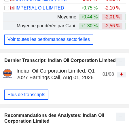
IMPERIAL OIL LIMITED
+0,75 %
-2,10 %
+
Moyenne
+0,44 %
-2,01 %
+
Moyenne pondérée par Capi.
+1,30 %
-2,56 %
+
Voir toutes les performances sectorielles
Dernier Transcript: Indian Oil Corporation Limited
Indian Oil Corporation Limited, Q1
01/08
2027 Earnings Call, Aug 01, 2026
Plus de transcripts
Recommandations des Analystes: Indian Oil
Corporation Limited