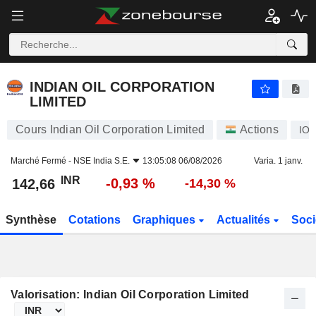
INDIAN OIL CORPORATION LIMITED
142,66
₹
-0,93 %
INDIAN OIL CORPORATION
LIMITED
Cours Indian Oil Corporation Limited
Actions
IO
Marché Fermé -
NSE India S.E.
13:05:08 06/08/2026
Varia. 1 janv.
INR
-0,93 %
142,66
-14,30 %
Synthèse
Cotations
Graphiques
Actualités
Soci
Valorisation: Indian Oil Corporation Limited