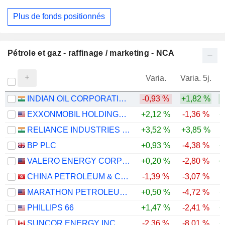
Plus de fonds positionnés
Pétrole et gaz - raffinage / marketing - NCA
Varia.
Varia. 5j.
INDIAN OIL CORPORATION LIMITED
-0,93 %
+1,82 %
EXXONMOBIL HOLDINGS CORPORATION
+2,12 %
-1,36 %
+
RELIANCE INDUSTRIES LTD
+3,52 %
+3,85 %
BP PLC
+0,93 %
-4,38 %
+
VALERO ENERGY CORPORATION
+0,20 %
-2,80 %
+
CHINA PETROLEUM & CHEMICAL CORPORATION
-1,39 %
-3,07 %
MARATHON PETROLEUM CORPORATION
+0,50 %
-4,72 %
+
PHILLIPS 66
+1,47 %
-2,41 %
+
SUNCOR ENERGY INC.
-2,36 %
-8,01 %
+