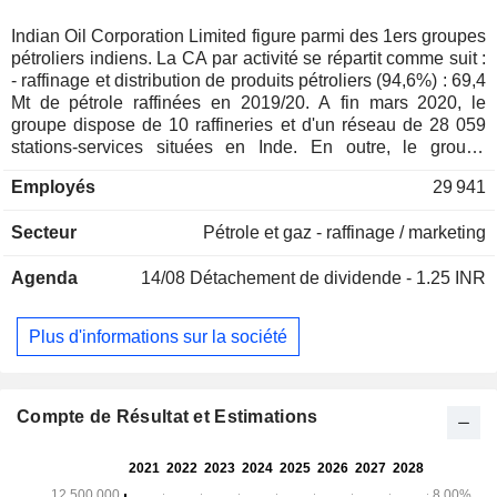
Indian Oil Corporation Limited figure parmi des 1ers groupes
pétroliers indiens. La CA par activité se répartit comme suit :
- raffinage et distribution de produits pétroliers (94,6%) : 69,4
Mt de pétrole raffinées en 2019/20. A fin mars 2020, le
groupe dispose de 10 raffineries et d'un réseau de 28 059
stations-services situées en Inde. En outre, le groupe
développe une activité de transport de pétrole brut, de gaz
Employés
29 941
naturel et de produits pétroliers (exploitation d'un réseau de
14 670 km d'oléoducs et de gazoducs) ; - vente de produits
Secteur
Pétrole et gaz - raffinage / marketing
pétrochimiques (2,7%) : benzène, propylène, butadiène,
polymères, glycols, paraxylène, acide téréphtalique purifié,
Agenda
14/08
Détachement de dividende - 1.25 INR
Alkylbenzènes linéaires, etc. (2,1 Mt vendues en 2019/20) ; -
autres (2,7%) : vente de gaz naturel, production d'énergie
alternative, exploration et production de pétrole et de gaz.
Plus d'informations sur la société
94,6% du CA est réalisé en Inde.
Compte de Résultat et Estimations