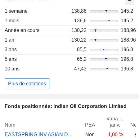
1 semaine
138,86
145,2
1 mois
136,6
145,2
Année en cours
130,22
188,96
1 an
130,22
188,96
3 ans
85,5
196,8
5 ans
65,2
196,8
10 ans
47,43
196,8
Plus de cotations
Fonds positionnés: Indian Oil Corporation Limited
Varia. 1
Nom
PEA
janv.
Not
EASTSPRING INV ASIAN DYNAMIC A
Non
-1,00 %