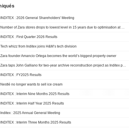
iqués
INDITEX : 2026 General Shareholders' Meeting
Number of Zara stores drops to lowest level in 15 years due to optimisation at parent company Inditex
INDITEX : First Quarter 2026 Results
Tech whizz from Inditex joins H&M’s tech division
Zara founder Amancio Ortega becomes the world’s biggest property owner
Zara taps John Galliano for two-year archive reconstruction project as Inditex pursues upmarket pivot
INDITEX : FY2025 Results
Nestlé no longer wants to sell ice cream
INDITEX : Interim Nine Months 2025 Results
INDITEX : Interim Half Year 2025 Results
Inditex : 2025 Annual General Meeting
INDITEX : Interim Three Months 2025 Results