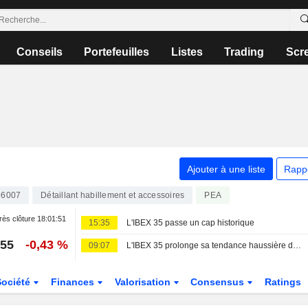
Conseils
Portefeuilles
Listes
Trading
Scr
Ajouter à une liste
Rapp
96007
Détaillant habillement et accessoires
PEA
ès clôture
18:01:51
15:35
L'IBEX 35 passe un cap historique
,55
-0,43 %
09:07
L'IBEX 35 prolonge sa tendance haussière dans l'espoir d'un accord entre les États-Unis et l'Iran
Société
Finances
Valorisation
Consensus
Ratings