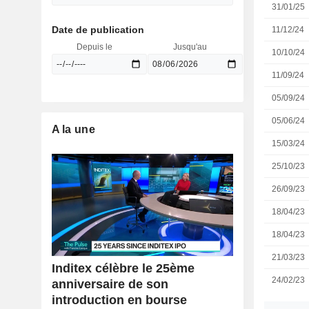
31/01/25
Date de publication
11/12/24
Depuis le
Jusqu'au
10/10/24
11/09/24
05/09/24
05/06/24
A la une
15/03/24
25/10/23
26/09/23
18/04/23
18/04/23
21/03/23
Inditex célèbre le 25ème
24/02/23
anniversaire de son
introduction en bourse