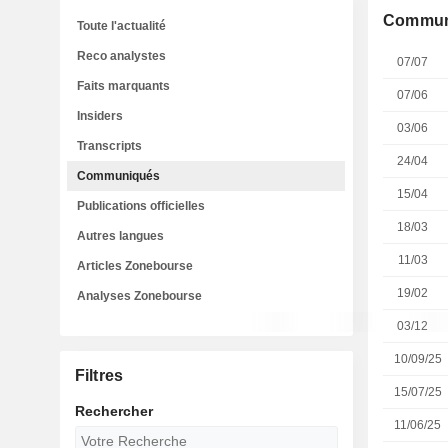
Commun
Toute l'actualité
Reco analystes
07/07
Faits marquants
07/06
Insiders
03/06
Transcripts
24/04
Communiqués
15/04
Publications officielles
18/03
Autres langues
11/03
Articles Zonebourse
19/02
Analyses Zonebourse
03/12
10/09/25
Filtres
15/07/25
Rechercher
11/06/25