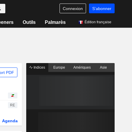
Connexion
S'abonner
eeners
Outils
Palmarès
Édition française
Indices
Europe
Amériques
Asie
ort PDF
RE
Agenda
Secteur
Dérivés
Fonds et ETFs