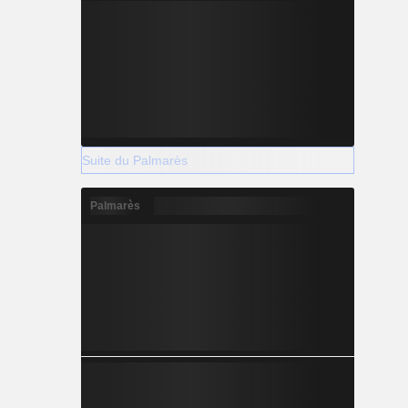
Suite du Palmarès
Palmarès