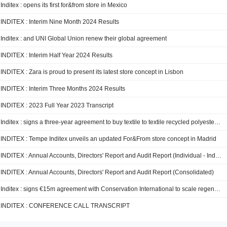
Inditex : opens its first for&from store in Mexico
INDITEX : Interim Nine Month 2024 Results
Inditex : and UNI Global Union renew their global agreement
INDITEX : Interim Half Year 2024 Results
INDITEX : Zara is proud to present its latest store concept in Lisbon
INDITEX : Interim Three Months 2024 Results
INDITEX : 2023 Full Year 2023 Transcript
Inditex : signs a three-year agreement to buy textile to textile recycled polyester cycora® for over €70 million
INDITEX : Tempe Inditex unveils an updated For&From store concept in Madrid
INDITEX : Annual Accounts, Directors' Report and Audit Report (Individual - Inditex SA)
INDITEX : Annual Accounts, Directors' Report and Audit Report (Consolidated)
Inditex : signs €15m agreement with Conservation International to scale regenerative agricultural systems
INDITEX : CONFERENCE CALL TRANSCRIPT