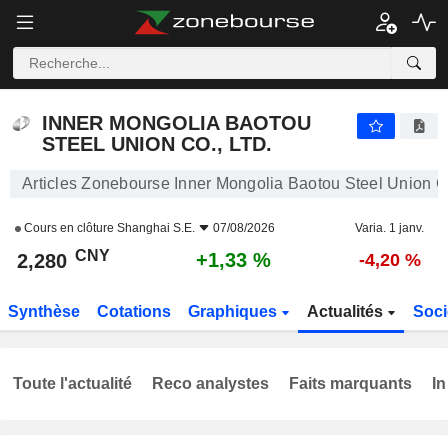
INNER MONGOLIA BAOTOU STEEL UNION CO., LTD.
2,280
¥
+1,33 %
INNER MONGOLIA BAOTOU
STEEL UNION CO., LTD.
Articles Zonebourse Inner Mongolia Baotou Steel Union Co
Cours en clôture
Shanghai S.E.
07/08/2026
Varia. 1 janv.
CNY
+1,33 %
2,280
-4,20 %
Synthèse
Cotations
Graphiques
Actualités
Soci
Toute l'actualité
Reco analystes
Faits marquants
In