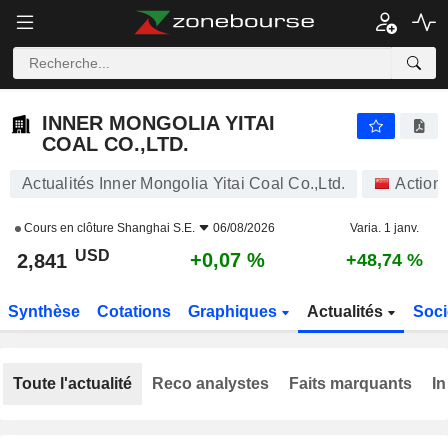
INNER MONGOLIA YITAI COAL CO.,LTD.
2,841
$
+0,07 %
INNER MONGOLIA YITAI
COAL CO.,LTD.
Actualités Inner Mongolia Yitai Coal Co.,Ltd.
Action
Cours en clôture
Shanghai S.E.
06/08/2026
Varia. 1 janv.
USD
+0,07 %
2,841
+48,74 %
Synthèse
Cotations
Graphiques
Actualités
Soci
Toute l'actualité
Reco analystes
Faits marquants
In