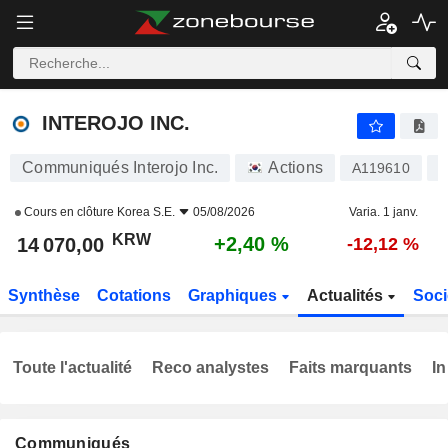
INTEROJO INC.
14 070,00
₩
+2,40 %
INTEROJO INC.
Communiqués Interojo Inc.
Actions
A119610
K
Cours en clôture
Korea S.E.
05/08/2026
Varia. 1 janv.
KRW
+2,40 %
14 070,00
-12,12 %
Synthèse
Cotations
Graphiques
Actualités
Soci
Toute l'actualité
Reco analystes
Faits marquants
In
Communiqués