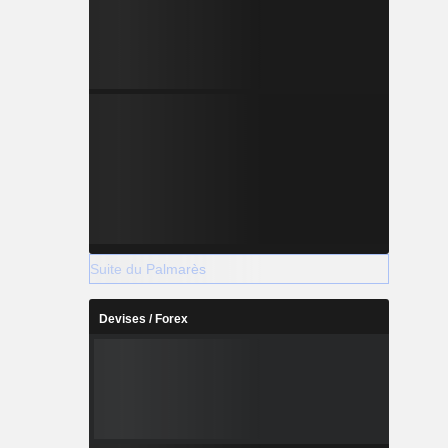
Suite du Palmarès
Devises / Forex