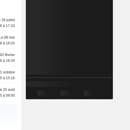
 29 juillet
6 à 17:33
Le 08 mai
6 à 16:03
02 février
6 à 16:20
1 octobre
5 à 15:18
e 25 août
5 à 09:00