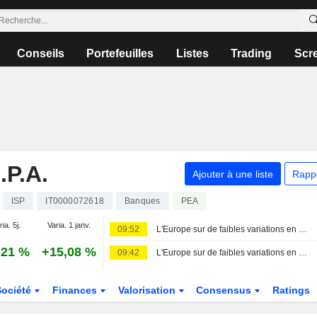
Conseils
Portefeuilles
Listes
Trading
Scr
P.A.
Ajouter à une liste
Rapp
ISP
IT0000072618
Banques
PEA
ia. 5j.
Varia. 1 janv.
09:52
L'Europe sur de faibles variations en attendant l'emploi américain
,21 %
+15,08 %
09:42
L'Europe sur de faibles variations en attendant l'emploi US
Société
Finances
Valorisation
Consensus
Ratings