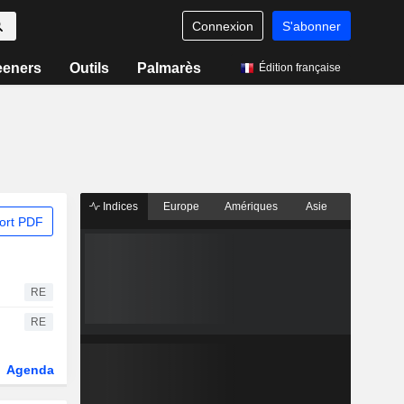
Connexion
S'abonner
eeners
Outils
Palmarès
Édition française
Indices
Europe
Amériques
Asie
ort PDF
RE
RE
Agenda
Secteur
Dérivés
Fonds et ETFs