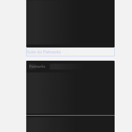
Suite du Palmarès
Palmarès