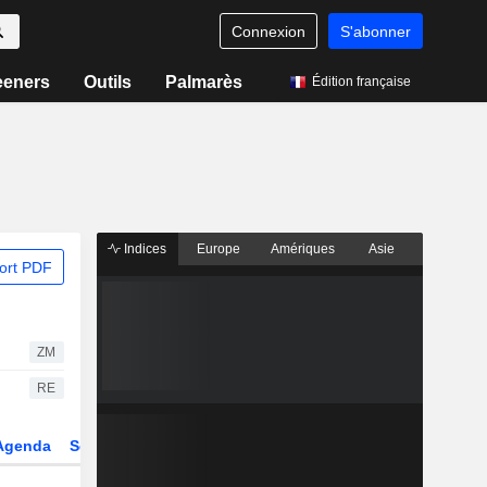
Connexion
S'abonner
eeners
Outils
Palmarès
Édition française
Indices
Europe
Amériques
Asie
ort PDF
ZM
RE
Agenda
Secteur
Dérivés
Fonds et ETFs