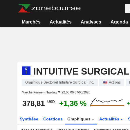
Marchés
Actualités
Analyses
Agenda
INTUITIVE SURGICAL,
Graphique Sectoriel Intuitive Surgical, Inc.
Actions
Marché Fermé -
Nasdaq
22:00:00 07/08/2026
378,81
+1,36 %
USD
+
Synthèse
Cotations
Graphiques
Actualités