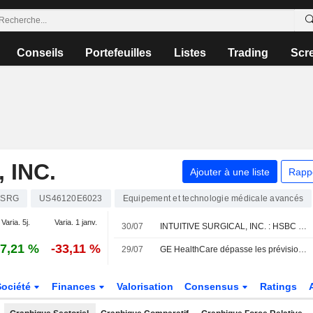
Conseils
Portefeuilles
Listes
Trading
Scr
 INC.
Ajouter à une liste
Rapp
ISRG
US46120E6023
Equipement et technologie médicale avancés
Varia. 5j.
Varia. 1 janv.
30/07
INTUITIVE SURGICAL, INC. : HSBC passe à neutre sur le dossier
7,21 %
-33,11 %
29/07
GE HealthCare dépasse les prévisions trimestrielles et envisage la vente de sa division de soins aux patients
Société
Finances
Valorisation
Consensus
Ratings