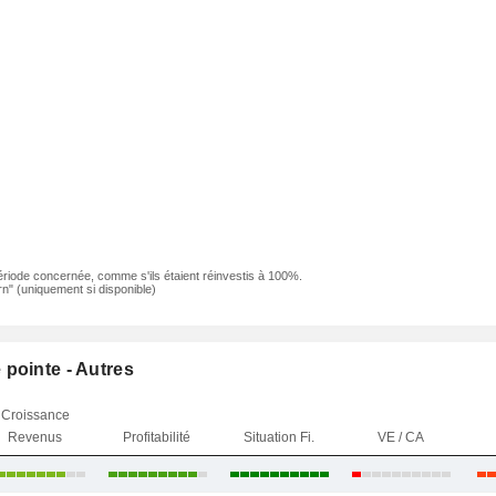
ériode concernée, comme s'ils étaient réinvestis à 100%.
n" (uniquement si disponible)
pointe - Autres
Croissance
Revenus
Profitabilité
Situation Fi.
VE / CA