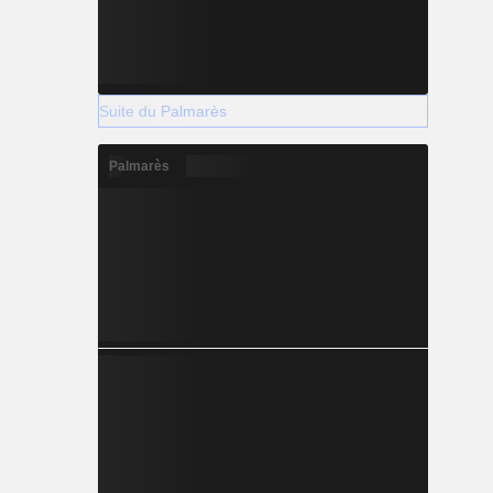
Suite du Palmarès
Palmarès