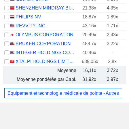
SHENZHEN MINDRAY BIO-MEDICAL ELECTRONICS CO., LTD.
21.38x
4.35x
PHILIPS NV
18.87x
1.89x
REVVITY, INC.
43.16x
1.71x
OLYMPUS CORPORATION
20.49x
2.43x
BRUKER CORPORATION
488.7x
3.22x
INTEGER HOLDINGS CORPORATION
40.46x
-
XTALPI HOLDINGS LIMITED
-689.05x
2.8x
Moyenne
16,11x
3,72x
Moyenne pondérée par Capi.
31,92x
3,97x
Equipement et technologie médicale de pointe - Autres