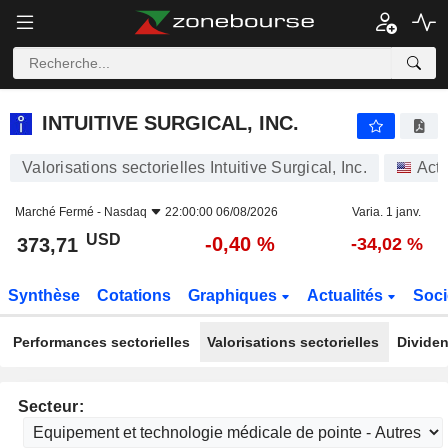
INTUITIVE SURGICAL, INC.
373,71
$
-0,40 %
INTUITIVE SURGICAL, INC.
Valorisations sectorielles Intuitive Surgical, Inc.
Act
Marché Fermé -
Nasdaq
22:00:00 06/08/2026
Varia. 1 janv.
USD
-0,40 %
373,71
-34,02 %
Synthèse
Cotations
Graphiques
Actualités
Soci
Performances sectorielles
Valorisations sectorielles
Dividen
Secteur: