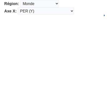
Région:
Axe X: