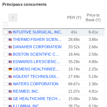
Principaux concurrents
Price to
PER (Y)
Book (Y)
INTUITIVE SURGICAL, INC.
41x
6.41x
THERMO FISHER SCIENTIFIC, INC.
28.89x
3.86x
DANAHER CORPORATION
33.52x
2.66x
BOSTON SCIENTIFIC CORPORATION
18.44x
2.59x
EDWARDS LIFESCIENCES CORPORATION
35.29x
4.89x
SIEMENS HEALTHINEERS AG
19.74x
2.25x
AGILENT TECHNOLOGIES, INC.
27.49x
5.19x
WATERS CORPORATION
66.67x
2.36x
RESMED, INC.
21.07x
4.91x
GE HEALTHCARE TECHNOLOGIES INC.
15.06x
2.56x
ILLUMINA, INC.
38.75x
9.19x