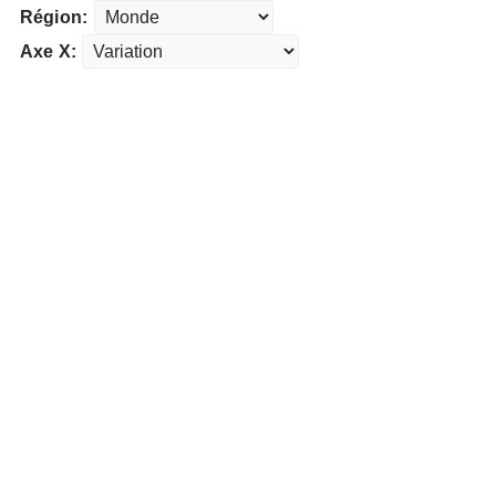
Région:
Axe X: