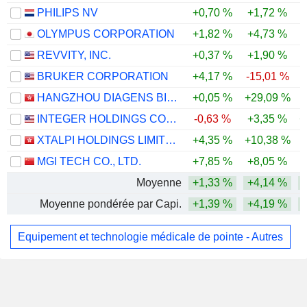
PHILIPS NV
+0,70 %
+1,72 %
OLYMPUS CORPORATION
+1,82 %
+4,73 %
REVVITY, INC.
+0,37 %
+1,90 %
BRUKER CORPORATION
+4,17 %
-15,01 %
HANGZHOU DIAGENS BIOTECHNOLOGY CO., LTD.
+0,05 %
+29,09 %
INTEGER HOLDINGS CORPORATION
-0,63 %
+3,35 %
+
XTALPI HOLDINGS LIMITED
+4,35 %
+10,38 %
MGI TECH CO., LTD.
+7,85 %
+8,05 %
Moyenne
+1,33 %
+4,14 %
Moyenne pondérée par Capi.
+1,39 %
+4,19 %
Equipement et technologie médicale de pointe - Autres