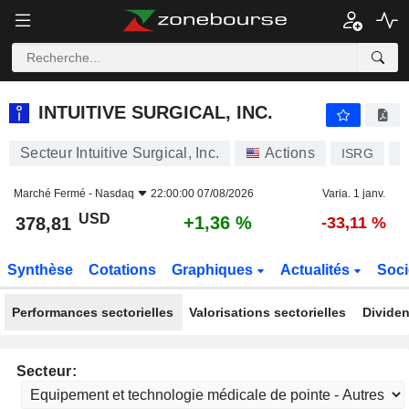
INTUITIVE SURGICAL, INC.
378,81
$
+1,36 %
INTUITIVE SURGICAL, INC.
Secteur Intuitive Surgical, Inc.
Actions
ISRG
U
Marché Fermé -
Nasdaq
22:00:00 07/08/2026
Varia. 1 janv.
USD
+1,36 %
378,81
-33,11 %
Synthèse
Cotations
Graphiques
Actualités
Soci
Performances sectorielles
Valorisations sectorielles
Dividen
Secteur: