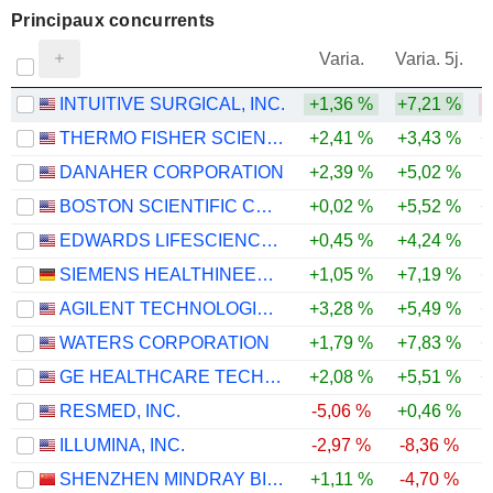
Principaux concurrents
V
Varia.
Varia. 5j.
INTUITIVE SURGICAL, INC.
+1,36 %
+7,21 %
THERMO FISHER SCIENTIFIC, INC.
+2,41 %
+3,43 %
+
DANAHER CORPORATION
+2,39 %
+5,02 %
BOSTON SCIENTIFIC CORPORATION
+0,02 %
+5,52 %
+
EDWARDS LIFESCIENCES CORPORATION
+0,45 %
+4,24 %
SIEMENS HEALTHINEERS AG
+1,05 %
+7,19 %
+
AGILENT TECHNOLOGIES, INC.
+3,28 %
+5,49 %
+
WATERS CORPORATION
+1,79 %
+7,83 %
+
GE HEALTHCARE TECHNOLOGIES INC.
+2,08 %
+5,51 %
+
RESMED, INC.
-5,06 %
+0,46 %
ILLUMINA, INC.
-2,97 %
-8,36 %
SHENZHEN MINDRAY BIO-MEDICAL ELECTRONICS CO., LTD.
+1,11 %
-4,70 %