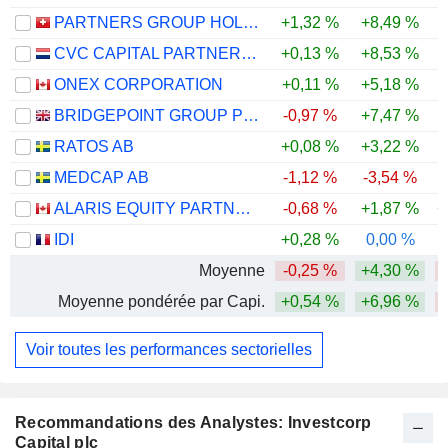
PARTNERS GROUP HOLDING AG
+1,32 %
+8,49 %
-
CVC CAPITAL PARTNERS PLC
+0,13 %
+8,53 %
ONEX CORPORATION
+0,11 %
+5,18 %
BRIDGEPOINT GROUP PLC
-0,97 %
+7,47 %
RATOS AB
+0,08 %
+3,22 %
MEDCAP AB
-1,12 %
-3,54 %
-
ALARIS EQUITY PARTNERS INCOME TRUST
-0,68 %
+1,87 %
+
IDI
+0,28 %
0,00 %
Moyenne
-0,25 %
+4,30 %
Moyenne pondérée par Capi.
+0,54 %
+6,96 %
Voir toutes les performances sectorielles
Recommandations des Analystes: Investcorp
Capital plc