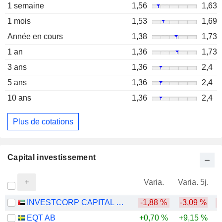
1 semaine
1,56
1,63
1 mois
1,53
1,69
Année en cours
1,38
1,73
1 an
1,36
1,73
3 ans
1,36
2,4
5 ans
1,36
2,4
10 ans
1,36
2,4
Plus de cotations
Capital investissement
Varia.
Varia. 5j.
INVESTCORP CAPITAL PLC
-1,88 %
-3,09 %
EQT AB
+0,70 %
+9,15 %