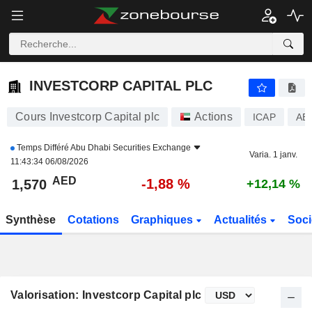
INVESTCORP CAPITAL PLC
1,570
AED
-1,88 %
INVESTCORP CAPITAL PLC
Cours Investcorp Capital plc
Actions
ICAP
AE
Temps Différé
Abu Dhabi Securities Exchange
Varia. 1 janv.
11:43:34 06/08/2026
AED
-1,88 %
1,570
+12,14 %
Synthèse
Cotations
Graphiques
Actualités
Soci
Valorisation: Investcorp Capital plc