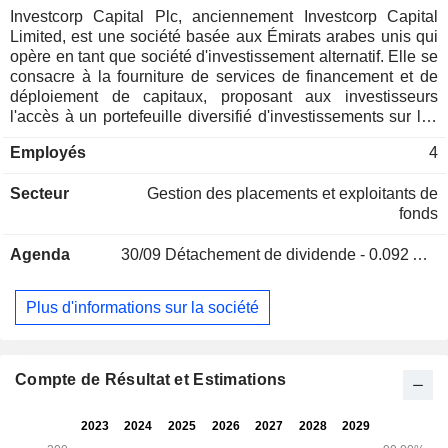
Investcorp Capital Plc, anciennement Investcorp Capital
Limited, est une société basée aux Émirats arabes unis qui
opère en tant que société d'investissement alternatif. Elle se
consacre à la fourniture de services de financement et de
déploiement de capitaux, proposant aux investisseurs
l'accès à un portefeuille diversifié d'investissements sur les
marchés privés à l'échelle mondiale. La société investit dans
Employés
4
des secteurs tels que l'immobilier, les instruments de crédit
et le capital stratégique. Ses revenus proviennent des
Secteur
Gestion des placements et exploitants de
dividendes, des revenus locatifs, des commissions de
fonds
financement et des intérêts.
Agenda
30/09
Détachement de dividende - 0.092 AED
Plus d'informations sur la société
Compte de Résultat et Estimations