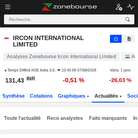
IRCON INTERNATIONAL LIMITED
131,43
₹
-0,51 %
IRCON INTERNATIONAL
LIMITED
Analyses Zonebourse Ircon International Limited
Ac
Temps Différé
NSE India S.E.
10:45:06 07/08/2026
Varia. 1 janv.
INR
-0,51 %
131,43
-26,03 %
Synthèse
Cotations
Graphiques
Actualités
Soci
Toute l'actualité
Reco analystes
Faits marquants
In