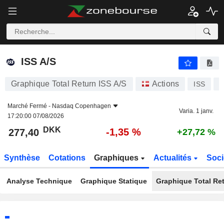
ISS A/S
277,40
kr
-1,35 %
ISS A/S
Graphique Total Return ISS A/S
Actions
ISS
D
Marché Fermé -
Nasdaq Copenhagen
Varia. 1 janv.
17:20:00 07/08/2026
DKK
-1,35 %
277,40
+27,72 %
Synthèse
Cotations
Graphiques
Actualités
Soci
Analyse Technique
Graphique Statique
Graphique Total Re