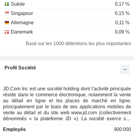
Suède
0,17 %
Singapour
0,15 %
Allemagne
0,11 %
Danemark
0,09 %
Espagne
0,08 %
Basé sur les 1000 détentions les plus importantes
Australie
0,07 %
Brésil
0,06 %
Profil Société
Afrique du Sud
0,06 %
Luxembourg
0,04 %
Suisse
0,04 %
JD.Com Inc est une société holding dont l'activité principale
réside dans le commerce électronique, notamment la vente
Porto Rico
0,03 %
au détail en ligne et les places de marché en ligne,
Italie
0,03 %
principalement par le biais de ses applications mobiles de
vente au détail et du site web www.jd.com (collectivement
Bermudes
0,02 %
dénommés « la plateforme JD »). La société exerce ses
activités à travers trois segments. Le segment JD Retail, qui
Norvège
0,02 %
Employés
900 000
comprend JD Health et JD Industrials, se consacre
Japon
0,02 %