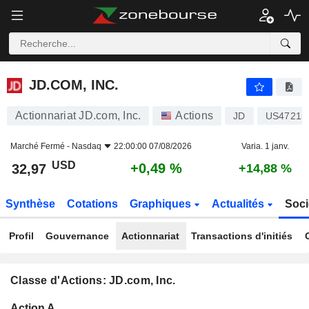
JD.COM, INC.
32,97
$
+0,49 %
JD.COM, INC.
Actionnariat JD.com, Inc.
Actions
JD
US47215
Marché Fermé -
Nasdaq
22:00:00 07/08/2026
Varia. 1 janv.
USD
+0,49 %
32,97
+14,88 %
Synthèse
Cotations
Graphiques
Actualités
Soci
Profil
Gouvernance
Actionnariat
Transactions d'initiés
Classe d'Actions: JD.com, Inc.
Flottant
Action A