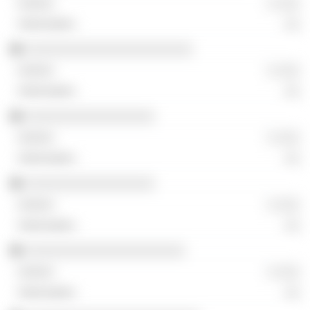
░ ░░░
░░
░░░░░░░░░░░░░░░░░░░░░░
░ ░░░
░░
░░░░░░░░░░░░░░░░░
░ ░░░
░░
░░░░░░░░░░░░░░░░░
░ ░░░
░░
░░░░░░░░░░░░░░░░░░░░░
░ ░░░
░░