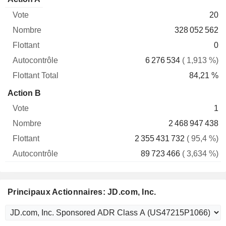
Vote
Nombre
Flottant
Autocontrôle
Total
20
328 052 562
0
6 276 534
( 1,913 %)
84,21 %
Action B
1
2 468 947 438
2 355 431 732
( 95,4 %)
89 723 466
( 3,634 %)
Principaux Actionnaires: JD.com, Inc.