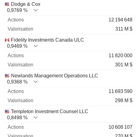
Nom
Actions
%
Valorisation
Dodge & Cox
0,9769 %
12 194 648
311 M $
Fidelity Investments Canada ULC
0,9469 %
11 820 000
301 M $
Newlands Management Operations LLC
0,9368 %
11 693 590
298 M $
Templeton Investment Counsel LLC
0,8498 %
10 608 107
270 M $