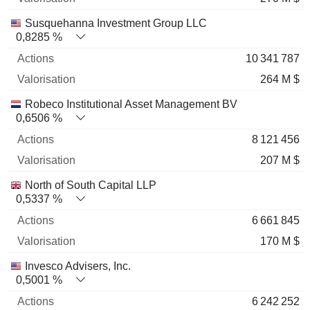
Susquehanna Investment Group LLC
0,8285 %
10 341 787
264 M $
Robeco Institutional Asset Management BV
0,6506 %
8 121 456
207 M $
North of South Capital LLP
0,5337 %
6 661 845
170 M $
Invesco Advisers, Inc.
0,5001 %
6 242 252