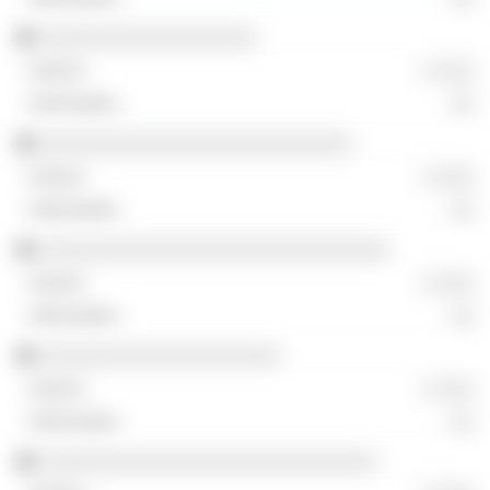
░░░░░░░░░░░░░░░░░░
░ ░░░
░░
░░░░░░░░░░░░░░░░░░░░░░░░░░
░ ░░░
░░
░░░░░░░░░░░░░░░░░░░░░░░░░░░░░
░ ░░░
░░
░░░░░░░░░░░░░░░░░░░░
░ ░░░
░░
░░░░░░░░░░░░░░░░░░░░░░░░░░░░