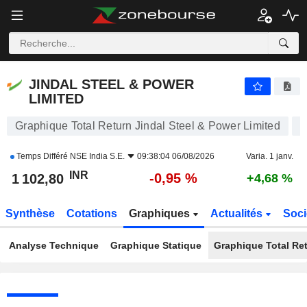
JINDAL STEEL & POWER LIMITED
1 102,80
₹
-0,95 %
JINDAL STEEL & POWER
LIMITED
Graphique Total Return Jindal Steel & Power Limited
Temps Différé
NSE India S.E.
09:38:04 06/08/2026
Varia. 1 janv.
INR
-0,95 %
1 102,80
+4,68 %
Synthèse
Cotations
Graphiques
Actualités
Soci
Analyse Technique
Graphique Statique
Graphique Total Re