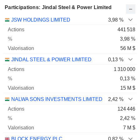
Participations: Jindal Steel & Power Limited
Nom
Actions
%
Valorisation
JSW HOLDINGS LIMITED
3,98 %
441 518
3,98 %
56 M $
JINDAL STEEL & POWER LIMITED
0,13 %
1 310 000
0,13 %
15 M $
NALWA SONS INVESTMENTS LIMITED
2,42 %
124 446
2,42 %
7 M $
BLOCK ENERGY PLC
0,82 %