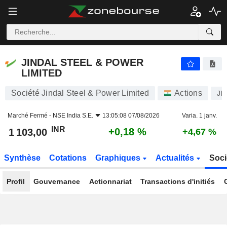
JINDAL STEEL & POWER LIMITED
1 103,00
₹
+0,18 %
JINDAL STEEL & POWER
LIMITED
Société Jindal Steel & Power Limited
Actions
JI
Marché Fermé -
NSE India S.E.
13:05:08 07/08/2026
Varia. 1 janv.
INR
+0,18 %
1 103,00
+4,67 %
Synthèse
Cotations
Graphiques
Actualités
Soci
Profil
Gouvernance
Actionnariat
Transactions d'initiés