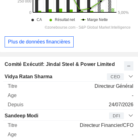
Plus de données financières
Comité Exécutif: Jindal Steel & Power Limited
Dirigeant
Titre
Age
Depuis
Vidya Ratan Sharma
CEO
Directeur Général
-
24/07/2026
Sandeep Modi
DFI
Directeur Financier/CFO
-