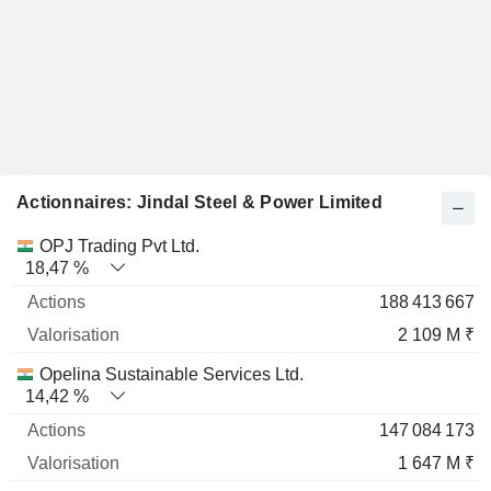
Actionnaires: Jindal Steel & Power Limited
Nom
Actions
%
Valorisation
OPJ Trading Pvt Ltd.
18,47 %
188 413 667
2 109 M ₹
Opelina Sustainable Services Ltd.
14,42 %
147 084 173
1 647 M ₹