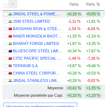
Varia.
Varia. 5j.
JINDAL STEEL & POWER LIMITED
+0,18 %
+0,05 %
+
JSW STEEL LIMITED
-1,11 %
+1,81 %
+
BAOSHAN IRON & STEEL CO., LTD.
-1,54 %
-6,04 %
-
INNER MONGOLIA BAOTOU STEEL UNION CO., LTD.
+1,33 %
+2,24 %
-
BHARAT FORGE LIMITED
+1,97 %
+3,35 %
+
BLUESCOPE STEEL LIMITED
+0,34 %
+7,67 %
+
CITIC PACIFIC SPECIAL STEEL GROUP CO., LTD
-1,49 %
-7,28 %
TERNIUM S.A.
+3,87 %
+9,46 %
+
CHINA STEEL CORPORATION
+0,26 %
+0,53 %
JINDAL STAINLESS LIMITED
+0,29 %
-0,02 %
Moyenne
+0,41 %
+1,35 %
+
Moyenne pondérée par Capi.
+0,10 %
+1,10 %
+
Voir toutes les performances sectorielles