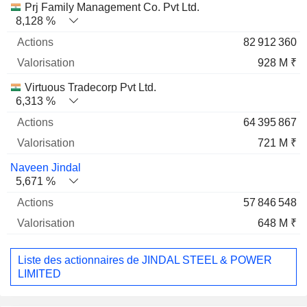
Prj Family Management Co. Pvt Ltd.
8,128 %
82 912 360
928 M ₹
Virtuous Tradecorp Pvt Ltd.
6,313 %
64 395 867
721 M ₹
Naveen Jindal
5,671 %
57 846 548
648 M ₹
Liste des actionnaires de JINDAL STEEL & POWER
LIMITED