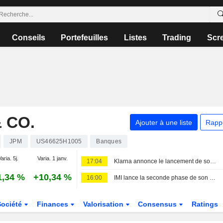
Conseils
Portefeuilles
Listes
Trading
Scr
 CO.
Ajouter à une liste
Rapp
JPM
US46625H1005
Banques
aria. 5j.
Varia. 1 janv.
17:04
Klarna annonce le lancement de son intégration avec J.P. Morgan Payments
1,34 %
+10,34 %
16:00
IMI lance la seconde phase de son programme de rachat d'actions de 500 millions de livres sterling
Société
Finances
Valorisation
Consensus
Ratings