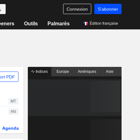
Connexion
S'abonner
eeners
Outils
Palmarès
Édition française
Indices
Europe
Amériques
Asie
ort PDF
MT
AN
Agenda
Secteur
Dérivés
Fonds et ETFs