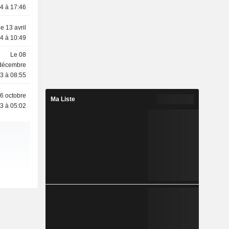
4 à 17:46
e 13 avril
4 à 10:49
Le 08
décembre
3 à 08:55
6 octobre
Ma Liste
3 à 05:02