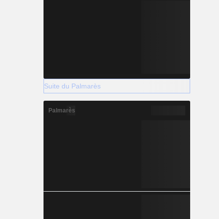
Suite du Palmarès
Palmarès