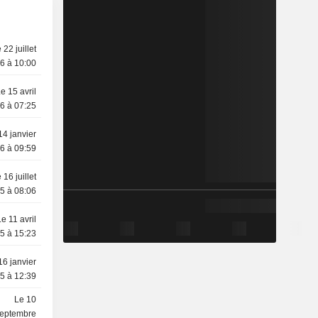
 22 juillet
6 à 10:00
e 15 avril
6 à 07:25
14 janvier
6 à 09:59
 16 juillet
5 à 08:06
Le 11 avril
5 à 15:23
16 janvier
5 à 12:39
Le 10
eptembre