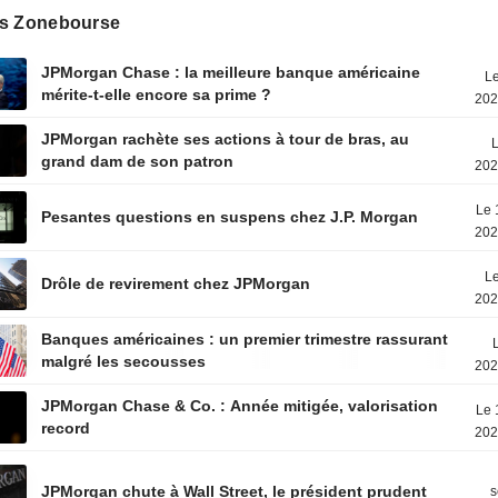
s Zonebourse
JPMorgan Chase : la meilleure banque américaine
Le
mérite-t-elle encore sa prime ?
202
JPMorgan rachète ses actions à tour de bras, au
L
grand dam de son patron
202
Le 
Pesantes questions en suspens chez J.P. Morgan
202
Le
Drôle de revirement chez JPMorgan
202
Banques américaines : un premier trimestre rassurant
malgré les secousses
202
JPMorgan Chase & Co. : Année mitigée, valorisation
Le 
record
202
JPMorgan chute à Wall Street, le président prudent
s