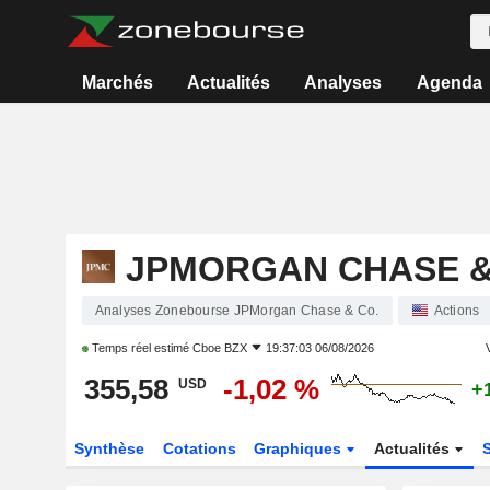
Marchés
Actualités
Analyses
Agenda
JPMORGAN CHASE &
Analyses Zonebourse JPMorgan Chase & Co.
Actions
Temps réel estimé
Cboe BZX
19:37:03 06/08/2026
V
355,58
-1,02 %
USD
+
Synthèse
Cotations
Graphiques
Actualités