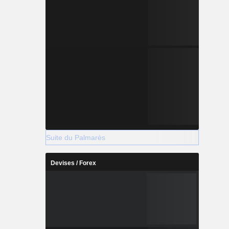
Suite du Palmarès
Devises / Forex