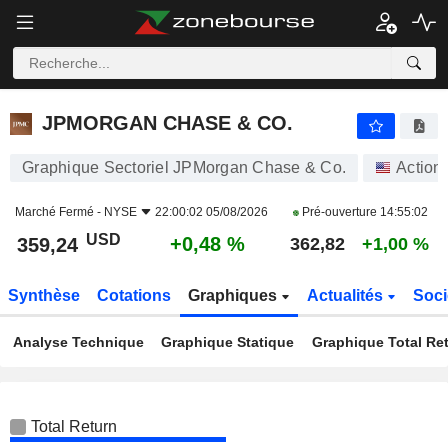
JPMORGAN CHASE & CO.
359,24
$
+0,48 %
JPMORGAN CHASE & CO.
Graphique Sectoriel JPMorgan Chase & Co.
Action
Marché Fermé -
NYSE
22:00:02 05/08/2026
Pré-ouverture
14:55:02
USD
+0,48 %
359,24
362,82
+1,00 %
Synthèse
Cotations
Graphiques
Actualités
Soci
Analyse Technique
Graphique Statique
Graphique Total Re
Total Return