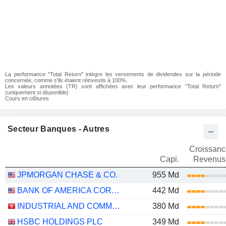
La performance "Total Return" intègre les versements de dividendes sur la période
concernée, comme s'ils étaient réinvestis à 100%.
Les valeurs annotées (TR) sont affichées avec leur performance "Total Return"
(uniquement si disponible)
Cours en clôtures
Secteur Banques - Autres
Croissanc
Capi.
Revenus
JPMORGAN CHASE & CO.
955 Md
BANK OF AMERICA CORPORATION
442 Md
INDUSTRIAL AND COMMERCIAL BANK OF CHINA LIMITED
380 Md
HSBC HOLDINGS PLC
349 Md