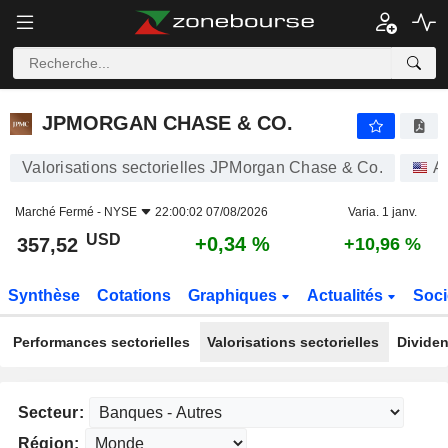
JPMORGAN CHASE & CO.
357,52
$
+0,34 %
JPMORGAN CHASE & CO.
Valorisations sectorielles JPMorgan Chase & Co.
A
Marché Fermé -
NYSE
22:00:02 07/08/2026
Varia. 1 janv.
USD
+0,34 %
357,52
+10,96 %
Synthèse
Cotations
Graphiques
Actualités
Soci
Performances sectorielles
Valorisations sectorielles
Dividen
Secteur:
Région: