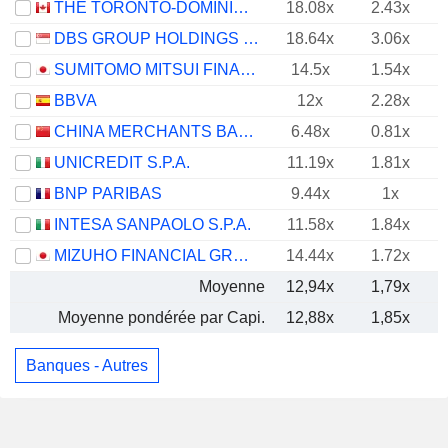
THE TORONTO-DOMINION BANK
18.08x
2.43x
DBS GROUP HOLDINGS LTD
18.64x
3.06x
SUMITOMO MITSUI FINANCIAL GROUP, INC.
14.5x
1.54x
BBVA
12x
2.28x
CHINA MERCHANTS BANK CO., LTD.
6.48x
0.81x
UNICREDIT S.P.A.
11.19x
1.81x
BNP PARIBAS
9.44x
1x
INTESA SANPAOLO S.P.A.
11.58x
1.84x
MIZUHO FINANCIAL GROUP, INC.
14.44x
1.72x
Moyenne
12,94x
1,79x
Moyenne pondérée par Capi.
12,88x
1,85x
Banques - Autres