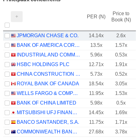
Price to
PER (N)
Book (N)
JPMORGAN CHASE & CO.
14.14x
2.6x
BANK OF AMERICA CORPORATION
13.5x
1.57x
INDUSTRIAL AND COMMERCIAL BANK OF CHINA LIMITED
5.96x
0.53x
HSBC HOLDINGS PLC
12.71x
1.91x
CHINA CONSTRUCTION BANK CORPORATION
5.73x
0.52x
ROYAL BANK OF CANADA
18.54x
3.05x
WELLS FARGO & COMPANY
11.95x
1.53x
BANK OF CHINA LIMITED
5.98x
0.5x
MITSUBISHI UFJ FINANCIAL GROUP, INC.
14.45x
1.69x
BANCO SANTANDER, S.A.
11.75x
1.71x
COMMONWEALTH BANK OF AUSTRALIA
27.68x
3.78x