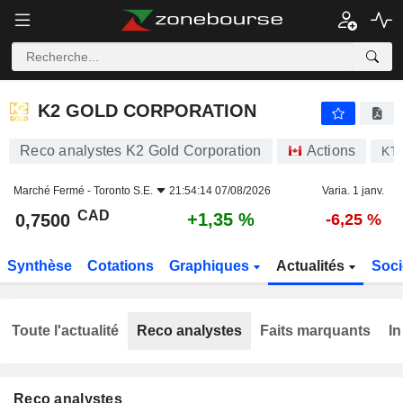
K2 GOLD CORPORATION
0,7500
$
+1,35 %
K2 GOLD CORPORATION
Reco analystes K2 Gold Corporation
Actions
KT
Marché Fermé -
Toronto S.E.
21:54:14 07/08/2026
Varia. 1 janv.
CAD
+1,35 %
0,7500
-6,25 %
Synthèse
Cotations
Graphiques
Actualités
Soci
Toute l'actualité
Reco analystes
Faits marquants
In
Reco analystes