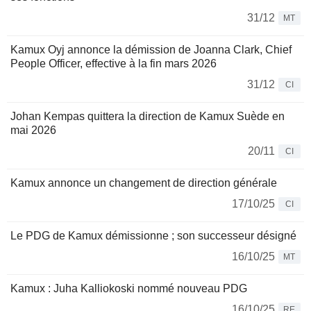
31/12
MT
Kamux Oyj annonce la démission de Joanna Clark, Chief
People Officer, effective à la fin mars 2026
31/12
CI
Johan Kempas quittera la direction de Kamux Suède en
mai 2026
20/11
CI
Kamux annonce un changement de direction générale
17/10/25
CI
Le PDG de Kamux démissionne ; son successeur désigné
16/10/25
MT
Kamux : Juha Kalliokoski nommé nouveau PDG
16/10/25
RE