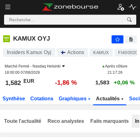
KAMUX OYJ
1,582
€
-1,86 %
KAMUX OYJ
Insiders Kamux Oyj
Actions
KAMUX
FI400020
Marché Fermé -
Nasdaq Helsinki
Après clôture
18:00:00 07/08/2026
21:17:26
EUR
-1,86 %
1,582
1,583
+0,06 %
Synthèse
Cotations
Graphiques
Actualités
Soci
Toute l'actualité
Reco analystes
Faits marquants
In