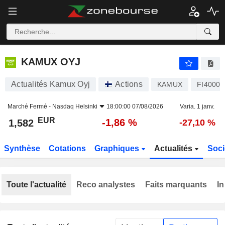
KAMUX OYJ
1,582
€
-1,86 %
KAMUX OYJ
Actualités Kamux Oyj
Actions
KAMUX
FI40002
Marché Fermé -
Nasdaq Helsinki
18:00:00 07/08/2026
Varia. 1 janv.
EUR
-1,86 %
1,582
-27,10 %
Synthèse
Cotations
Graphiques
Actualités
Soci
Toute l'actualité
Reco analystes
Faits marquants
In