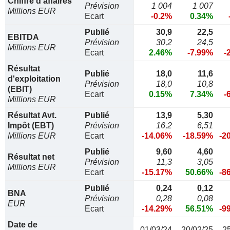
Chiffre d'affaires
Prévision
1 004
1 007
Millions EUR
Ecart
-0.2%
0.34%
Publié
30,9
22,5
EBITDA
Prévision
30,2
24,5
Millions EUR
Ecart
2.46%
-7.99%
-
Résultat
Publié
18,0
11,6
d'exploitation
Prévision
18,0
10,8
(EBIT)
Ecart
0.15%
7.34%
-
Millions EUR
Résultat Avt.
Publié
13,9
5,30
Impôt (EBT)
Prévision
16,2
6,51
Millions EUR
Ecart
-14.06%
-18.59%
-2
Publié
9,60
4,60
Résultat net
Prévision
11,3
3,05
Millions EUR
Ecart
-15.17%
50.66%
-8
Publié
0,24
0,12
BNA
Prévision
0,28
0,08
EUR
Ecart
-14.29%
56.51%
-9
Date de
01/03/24
20/02/25
2