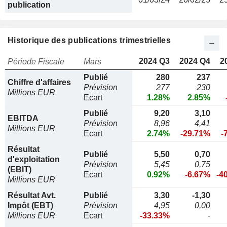
publication
Historique des publications trimestrielles
2024 Q3
2024 Q4
2
Période Fiscale
Mars
Publié
280
237
Chiffre d'affaires
Prévision
277
230
Millions EUR
Ecart
1.28%
2.85%
Publié
9,20
3,10
EBITDA
Prévision
8,96
4,41
Millions EUR
Ecart
2.74%
-29.71%
-
Résultat
Publié
5,50
0,70
d'exploitation
Prévision
5,45
0,75
(EBIT)
Ecart
0.92%
-6.67%
-4
Millions EUR
Résultat Avt.
Publié
3,30
-1,30
Impôt (EBT)
Prévision
4,95
0,00
Millions EUR
Ecart
-33.33%
-