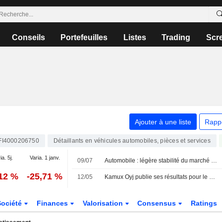
Conseils
Portefeuilles
Listes
Trading
Scr
Ajouter à une liste
Rapp
FI4000206750
Détaillants en véhicules automobiles, pièces et services
ia. 5j.
Varia. 1 janv.
09/07
Automobile : légère stabilité du marché de l'occasion au deuxième trimestre, les véhicules électriques bondissent de 50 %
,12 %
-25,71 %
12/05
Kamux Oyj publie ses résultats pour le premier trimestre clos le 31 mars 2026
Société
Finances
Valorisation
Consensus
Ratings