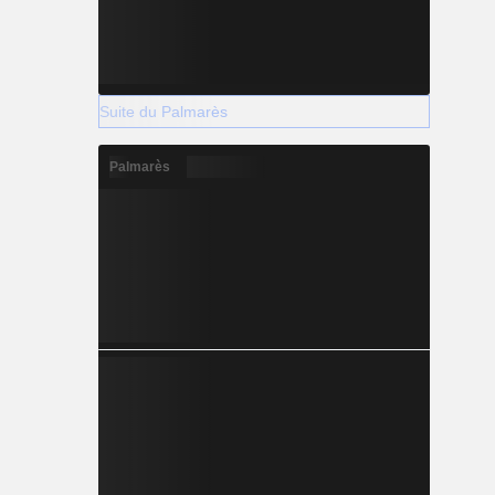
Suite du Palmarès
Palmarès