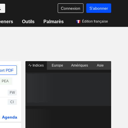
Connexion
S'abonner
eeners
Outils
Palmarès
Édition française
Indices
Europe
Amériques
Asie
ort PDF
PEA
FW
CI
Agenda
Secteur
Dérivés