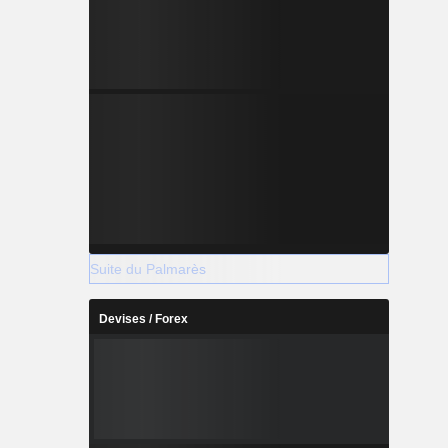
Suite du Palmarès
Devises / Forex