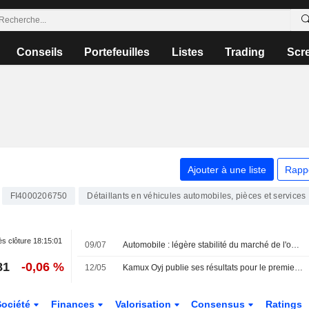
Conseils
Portefeuilles
Listes
Trading
Scr
Ajouter à une liste
Rapp
FI4000206750
Détaillants en véhicules automobiles, pièces et services
s clôture
18:15:01
09/07
Automobile : légère stabilité du marché de l'occasion au deuxième trimestre, les véhicules électriques bondissent de 50 %
81
-0,06 %
12/05
Kamux Oyj publie ses résultats pour le premier trimestre clos le 31 mars 2026
Société
Finances
Valorisation
Consensus
Ratings