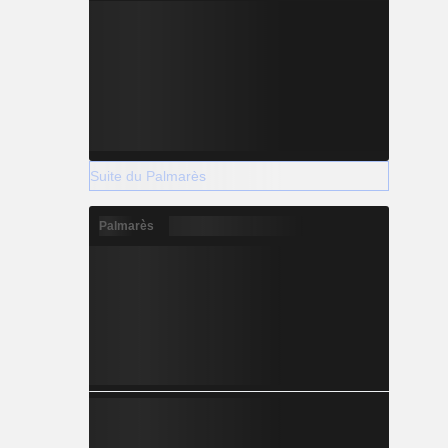
Suite du Palmarès
Palmarès