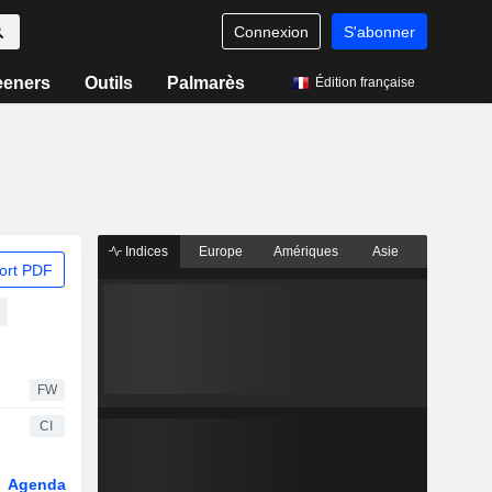
Connexion
S'abonner
eeners
Outils
Palmarès
Édition française
Indices
Europe
Amériques
Asie
ort PDF
FW
CI
Agenda
Secteur
Dérivés