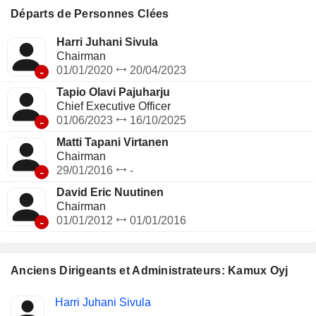
Départs de Personnes Clées
Harri Juhani Sivula
Chairman
-
01/01/2020
20/04/2023
Tapio Olavi Pajuharju
Chief Executive Officer
-
01/06/2023
16/10/2025
Matti Tapani Virtanen
Chairman
-
29/01/2016
-
David Eric Nuutinen
Chairman
-
01/01/2012
01/01/2016
Anciens Dirigeants et Administrateurs: Kamux Oyj
Fonctions
Harri Juhani Sivula
Insider
occupées