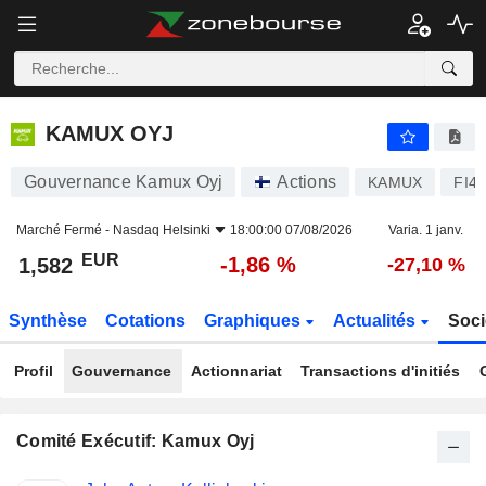
KAMUX OYJ
1,582
€
-1,86 %
KAMUX OYJ
Gouvernance Kamux Oyj
Actions
KAMUX
FI4
Marché Fermé -
Nasdaq Helsinki
18:00:00 07/08/2026
Varia. 1 janv.
EUR
-1,86 %
1,582
-27,10 %
Synthèse
Cotations
Graphiques
Actualités
Soci
Profil
Gouvernance
Actionnariat
Transactions d'initiés
Comité Exécutif: Kamux Oyj
Fonctions