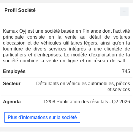
Profil Société
Kamux Oyj est une société basée en Finlande dont l'activité
principale consiste en la vente au détail de voitures
d'occasion et de véhicules utilitaires légers, ainsi qu'en la
fourniture de divers services intégrés à une clientèle de
particuliers et d'entreprises. Le modèle d'exploitation de la
société combine la vente en ligne et un réseau de salles
d'exposition. La société propose en outre des services tels
Employés
745
que l'assurance automobile et le financement. Son champ
d'activité comprend des services d'assurance axés, entre
Secteur
Détaillants en véhicules automobiles, pièces
autres, sur la protection des véhicules contre le vandalisme,
et services
les collisions avec des animaux, les incendies, le vol et les
problèmes de remorquage. Les services de financement de
Agenda
12/08
Publication des résultats - Q2 2026
la société concernent le crédit à la consommation. Kamux
Oy opère par l'intermédiaire de sa filiale Kamux Suomi Oy,
qui dispose de plusieurs magasins à travers la Finlande.
Plus d'informations sur la société